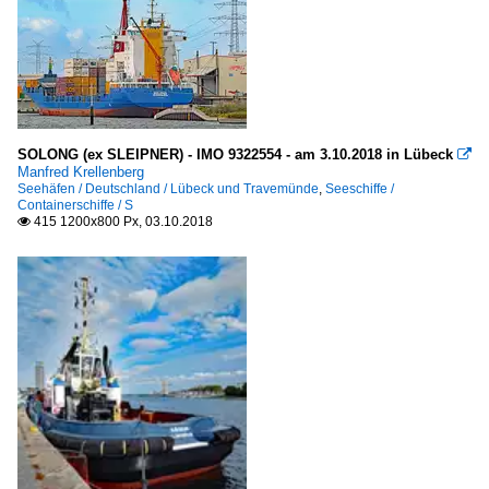
SOLONG (ex SLEIPNER) - IMO 9322554 - am 3.10.2018 in Lübeck

Manfred Krellenberg
Seehäfen / Deutschland / Lübeck und Travemünde
,
Seeschiffe /
Containerschiffe / S
415 1200x800 Px, 03.10.2018
