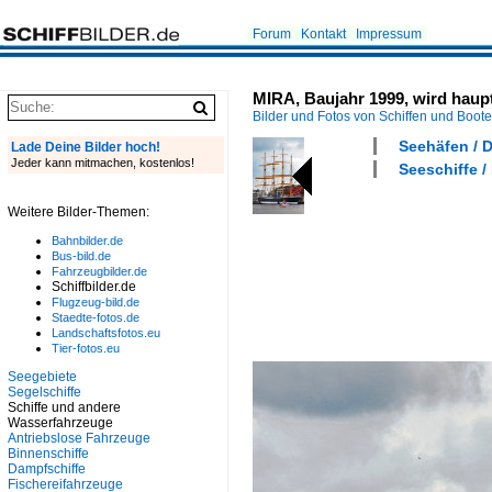
Forum
Kontakt
Impressum
MIRA, Baujahr 1999, wird haupt
Bilder und Fotos von Schiffen und Boot
Seehäfen / 
Lade Deine Bilder hoch!
Jeder kann mitmachen, kostenlos!
Seeschiffe /
Weitere Bilder-Themen:
Bahnbilder.de
Bus-bild.de
Fahrzeugbilder.de
Schiffbilder.de
Flugzeug-bild.de
Staedte-fotos.de
Landschaftsfotos.eu
Tier-fotos.eu
Seegebiete
Segelschiffe
Schiffe und andere
Wasserfahrzeuge
Antriebslose Fahrzeuge
Binnenschiffe
Dampfschiffe
Fischereifahrzeuge