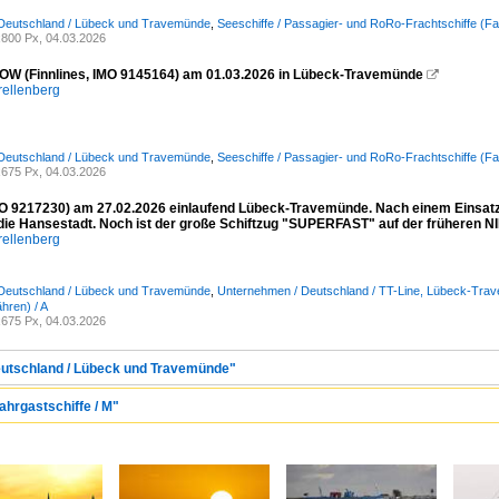
 Deutschland / Lübeck und Travemünde
,
Seeschiffe / Passagier- und RoRo-Frachtschiffe (Fa
800 Px, 04.03.2026
W (Finnlines, IMO 9145164) am 01.03.2026 in Lübeck-Travemünde

rellenberg
 Deutschland / Lübeck und Travemünde
,
Seeschiffe / Passagier- und RoRo-Frachtschiffe (Fa
675 Px, 04.03.2026
 9217230) am 27.02.2026 einlaufend Lübeck-Travemünde. Nach einem Einsatz i
 die Hansestadt. Noch ist der große Schiftzug "SUPERFAST" auf der früheren
rellenberg
 Deutschland / Lübeck und Travemünde
,
Unternehmen / Deutschland / TT-Line, Lübeck-Tra
hren) / A
675 Px, 04.03.2026
Deutschland / Lübeck und Travemünde"
Fahrgastschiffe / M"