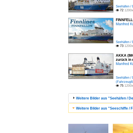
Seehäfen /
72
1200x

FINNFELLO
Manfred K
Seehäfen /
73
1200x

AKKA (IMO
zurück in
Manfred K
Seehäfen /
(Fahrzeugfä
75
1200x

Weitere Bilder aus "Seehäfen / 
Weitere Bilder aus "Seeschiffe / 