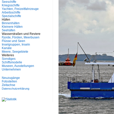
Seeschiffe
Kriegsschiffe
Yachten, Freizeitfahrzeuge
Arbeitsschiffe
Spezialschiffe
Häfen
Binnenhäfen
Kleinere Häfen
Seehäfen
Wasserstraßen und Reviere
Fjorde, Förden, Meerbusen
Flüsse und Seen
Inselgruppen, Inseln
Kanäle
Meere, Seegebiete
Weiteres
Sonstiges
Schiffsmodelle
Museen, Ausstellungen
Unternehmen
Neuzugänge
Fotostellen
Zeitachse
Datenschutzerklärung