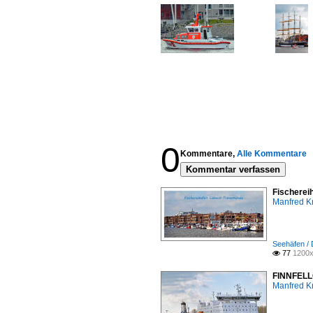
0
Kommentare,
Alle Kommentare
Kommentar verfassen
Fischerei
Manfred K
Seehäfen /
77
1200x

FINNFELLO
Manfred K