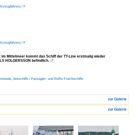
hrzeugfähren) / F
hrzeugfähren) / F
m Mittelmeer kommt das Schiff der TT-Line erstmalig wieder
 NILS HOLGERSSON befindlich.

vemünde
,
Seeschiffe / Passagier- und RoRo-Frachtschiffe
zur Galerie
zur Galerie