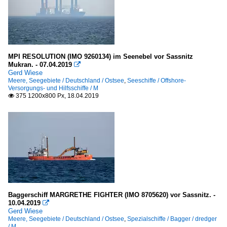
MPI RESOLUTION (IMO 9260134) im Seenebel vor Sassnitz
Mukran. - 07.04.2019

Gerd Wiese
Meere, Seegebiete / Deutschland / Ostsee
,
Seeschiffe / Offshore-
Versorgungs- und Hilfsschiffe / M
375 1200x800 Px, 18.04.2019

Baggerschiff MARGRETHE FIGHTER (IMO 8705620) vor Sassnitz. -
10.04.2019

Gerd Wiese
Meere, Seegebiete / Deutschland / Ostsee
,
Spezialschiffe / Bagger / dredger
/ M