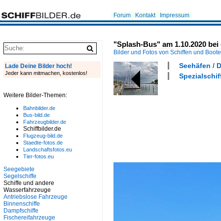
Forum
Kontakt
Impressum
"Splash-Bus" am 1.10.2020 bei
Bilder und Fotos von Schiffen und Boot
Seehäfen / 
Lade Deine Bilder hoch!
Jeder kann mitmachen, kostenlos!
Spezialschif
Weitere Bilder-Themen:
Bahnbilder.de
Bus-bild.de
Fahrzeugbilder.de
Schiffbilder.de
Flugzeug-bild.de
Staedte-fotos.de
Landschaftsfotos.eu
Tier-fotos.eu
Seegebiete
Segelschiffe
Schiffe und andere
Wasserfahrzeuge
Antriebslose Fahrzeuge
Binnenschiffe
Dampfschiffe
Fischereifahrzeuge