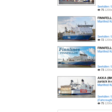
Seehäfen /
75
1200x

FINNFELLO
Manfred K
Seehäfen /
72
1200x

FINNFELLO
Manfred K
Seehäfen /
73
1200x

AKKA (IMO
zurück in
Manfred K
Seehäfen /
(Fahrzeugfä
75
1200x
