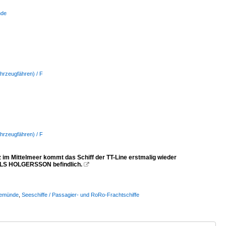
nde
hrzeugfähren) / F
hrzeugfähren) / F
m Mittelmeer kommt das Schiff der TT-Line erstmalig wieder
 NILS HOLGERSSON befindlich.

vemünde
,
Seeschiffe / Passagier- und RoRo-Frachtschiffe