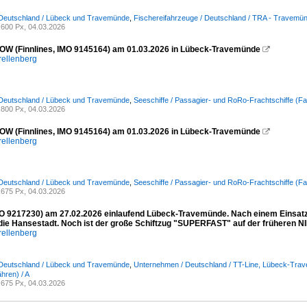
 Deutschland / Lübeck und Travemünde
,
Fischereifahrzeuge / Deutschland / TRA - Travemü
600 Px, 04.03.2026
W (Finnlines, IMO 9145164) am 01.03.2026 in Lübeck-Travemünde

rellenberg
 Deutschland / Lübeck und Travemünde
,
Seeschiffe / Passagier- und RoRo-Frachtschiffe (Fa
800 Px, 04.03.2026
W (Finnlines, IMO 9145164) am 01.03.2026 in Lübeck-Travemünde

rellenberg
 Deutschland / Lübeck und Travemünde
,
Seeschiffe / Passagier- und RoRo-Frachtschiffe (Fa
675 Px, 04.03.2026
 9217230) am 27.02.2026 einlaufend Lübeck-Travemünde. Nach einem Einsatz i
 die Hansestadt. Noch ist der große Schiftzug "SUPERFAST" auf der früheren
rellenberg
 Deutschland / Lübeck und Travemünde
,
Unternehmen / Deutschland / TT-Line, Lübeck-Tra
hren) / A
675 Px, 04.03.2026