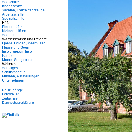
Seeschiffe
Kriegsschiffe
Yachten, Freizeitfahrzeuge
Arbeitsschiffe
Spezialschiffe
Häfen
Binnenhäfen
Kleinere Häfen
Seehäfen
Wasserstraßen und Reviere
Fjorde, Förden, Meerbusen
Flüsse und Seen
Inselgruppen, Inseln
Kanäle
Meere, Seegebiete
Weiteres
Sonstiges
Schiffsmodelle
Museen, Ausstellungen
Unternehmen
Neuzugänge
Fotostellen
Zeitachse
Datenschutzerklärung