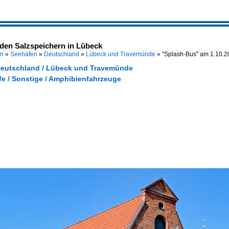
 den Salzspeichern in Lübeck
en
»
Seehäfen
»
Deutschland
»
Lübeck und Travemünde
»
"Splash-Bus" am 1.10.2
Deutschland / Lübeck und Travemünde
fe / Sonstige / Amphibienfahrzeuge