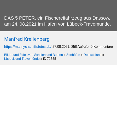
DAS 5 PETER, ein Fischereifahrzeug aus Dassow,
am 24.
08.2021 im Hafen von Lübeck-Travemünde.
Manfred Krellenberg
https://mannys-schiffsfotos.de/
27.08.2021, 258 Aufrufe, 0 Kommentare
Bilder und Fotos von Schiffen und Booten
»
Seehäfen
»
Deutschland
»
Lübeck und Travemünde
»
ID 71355