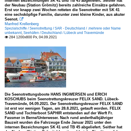
internen Bezeichnungen SK 41 und TB 45 abgeliefert. Seither hat
der Neubau (Station Grömitz) bereits zahlreiche Einsätze gefahren.
Erst vor knapp zwei Wochen retteten die Seenotretter mit SK 41
eine sechsköpfige Familie, darunter zwei kleine Kinder, aus akuter
Seenot.

Manfred Krellenberg
Spezialschiffe / Seenotrettung / SAR - Deutschland / .mehrere oder Name
unbekannt
,
Seehäfen / Deutschland / Lübeck und Travemünde
284 1200x800 Px, 04.09.2021

Die Seenotrettungsboote HANS INGWERSEN und ERICH
KOSCHUBS beim Seenotrettungskreuzer FELIX SAND. Lübeck-
Travemünde, 04.09.2021. Der Seenotrettungskreuzer FELIX SAND
ist erst vor wenigen Tagen, am 28.8.2021, getauft worden. FELIX
SAND und Tochterboot SAPHIR entstanden auf der Werft Fr.
Fassmer in Berne/Unterweser. Nach rund anderthalbjähriger
Bauzeit wurden die Fahrzeuge Ende Januar 2021 unter den
internen Bezeichnungen SK 41 und TB 45 abgeliefert. Seither hat