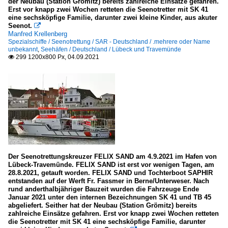
der Neubau (Station Grömitz) bereits zahlreiche Einsätze gefahren.
Erst vor knapp zwei Wochen retteten die Seenotretter mit SK 41
eine sechsköpfige Familie, darunter zwei kleine Kinder, aus akuter
Seenot.

Manfred Krellenberg
Spezialschiffe / Seenotrettung / SAR - Deutschland / .mehrere oder Name
unbekannt
,
Seehäfen / Deutschland / Lübeck und Travemünde
299 1200x800 Px, 04.09.2021

Der Seenotrettungskreuzer FELIX SAND am 4.9.2021 im Hafen von
Lübeck-Travemünde. FELIX SAND ist erst vor wenigen Tagen, am
28.8.2021, getauft worden. FELIX SAND und Tochterboot SAPHIR
entstanden auf der Werft Fr. Fassmer in Berne/Unterweser. Nach
rund anderthalbjähriger Bauzeit wurden die Fahrzeuge Ende
Januar 2021 unter den internen Bezeichnungen SK 41 und TB 45
abgeliefert. Seither hat der Neubau (Station Grömitz) bereits
zahlreiche Einsätze gefahren. Erst vor knapp zwei Wochen retteten
die Seenotretter mit SK 41 eine sechsköpfige Familie, darunter