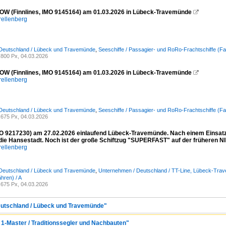
W (Finnlines, IMO 9145164) am 01.03.2026 in Lübeck-Travemünde

rellenberg
 Deutschland / Lübeck und Travemünde
,
Seeschiffe / Passagier- und RoRo-Frachtschiffe (Fa
800 Px, 04.03.2026
W (Finnlines, IMO 9145164) am 01.03.2026 in Lübeck-Travemünde

rellenberg
 Deutschland / Lübeck und Travemünde
,
Seeschiffe / Passagier- und RoRo-Frachtschiffe (Fa
675 Px, 04.03.2026
 9217230) am 27.02.2026 einlaufend Lübeck-Travemünde. Nach einem Einsatz i
 die Hansestadt. Noch ist der große Schiftzug "SUPERFAST" auf der früheren
rellenberg
 Deutschland / Lübeck und Travemünde
,
Unternehmen / Deutschland / TT-Line, Lübeck-Tra
hren) / A
675 Px, 04.03.2026
Deutschland / Lübeck und Travemünde"
/ 1-Master / Traditionssegler und Nachbauten"