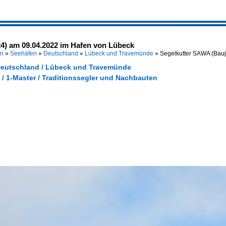
4) am 09.04.2022 im Hafen von Lübeck
en
»
Seehäfen
»
Deutschland
»
Lübeck und Travemünde
»
Segelkutter SAWA (Bau
Deutschland / Lübeck und Travemünde
 / 1-Master / Traditionssegler und Nachbauten