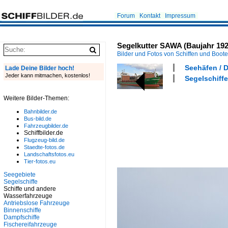
Forum
Kontakt
Impressum
Segelkutter SAWA (Baujahr 192
Bilder und Fotos von Schiffen und Boot
Seehäfen / 
Lade Deine Bilder hoch!
Jeder kann mitmachen, kostenlos!
Segelschiffe
Weitere Bilder-Themen:
Bahnbilder.de
Bus-bild.de
Fahrzeugbilder.de
Schiffbilder.de
Flugzeug-bild.de
Staedte-fotos.de
Landschaftsfotos.eu
Tier-fotos.eu
Seegebiete
Segelschiffe
Schiffe und andere
Wasserfahrzeuge
Antriebslose Fahrzeuge
Binnenschiffe
Dampfschiffe
Fischereifahrzeuge