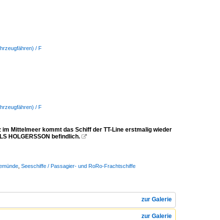
hrzeugfähren) / F
hrzeugfähren) / F
m Mittelmeer kommt das Schiff der TT-Line erstmalig wieder
 NILS HOLGERSSON befindlich.

vemünde
,
Seeschiffe / Passagier- und RoRo-Frachtschiffe
zur Galerie
zur Galerie