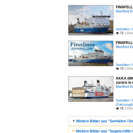
FINNFELLO
Manfred K
Seehäfen /
72
1200x

FINNFELLO
Manfred K
Seehäfen /
73
1200x

AKKA (IMO
zurück in
Manfred K
Seehäfen /
(Fahrzeugfä
75
1200x

Weitere Bilder aus "Seehäfen / 
Weitere Bilder aus "Segelschiffe 