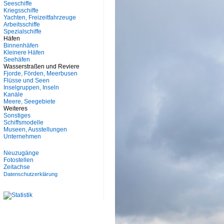
Seeschiffe
Kriegsschiffe
Yachten, Freizeitfahrzeuge
Arbeitsschiffe
Spezialschiffe
Häfen
Binnenhäfen
Kleinere Häfen
Seehäfen
Wasserstraßen und Reviere
Fjorde, Förden, Meerbusen
Flüsse und Seen
Inselgruppen, Inseln
Kanäle
Meere, Seegebiete
Weiteres
Sonstiges
Schiffsmodelle
Museen, Ausstellungen
Unternehmen
Neuzugänge
Fotostellen
Zeitachse
Datenschutzerklärung