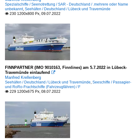
Spezialschiffe / Seenotrettung / SAR - Deutschland / .mehrere oder Name
unbekannt
,
Seehäfen / Deutschland / Lübeck und Travemünde
230 1200x800 Px, 09.07.2022

FINNPARTNER (IMO 9010163, Finnlines) am 5.7.2022 in Lübeck-
Travemünde einlaufend

Manfred Krellenberg
Seehäfen / Deutschland / Lübeck und Travemünde
,
Seeschiffe / Passagier-
und RoRo-Frachtschiffe (Fahrzeugfähren) / F
229 1200x675 Px, 08.07.2022
