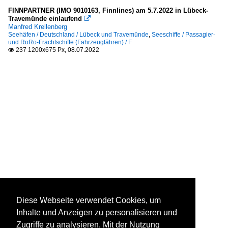
FINNPARTNER (IMO 9010163, Finnlines) am 5.7.2022 in Lübeck-
Travemünde einlaufend

Manfred Krellenberg
Seehäfen / Deutschland / Lübeck und Travemünde
,
Seeschiffe / Passagier-
und RoRo-Frachtschiffe (Fahrzeugfähren) / F
237 1200x675 Px, 08.07.2022

Diese Webseite verwendet Cookies, um
Inhalte und Anzeigen zu personalisieren und
Zugriffe zu analysieren. Mit der Nutzung