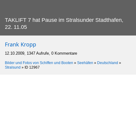
TAKLIFT 7 hat Pause im Stralsunder Stadthafen,
22.
11.05
Frank Kropp
12.10.2009, 1347 Aufrufe, 0 Kommentare
Bilder und Fotos von Schiffen und Booten
»
Seehäfen
»
Deutschland
»
Stralsund
»
ID 12967