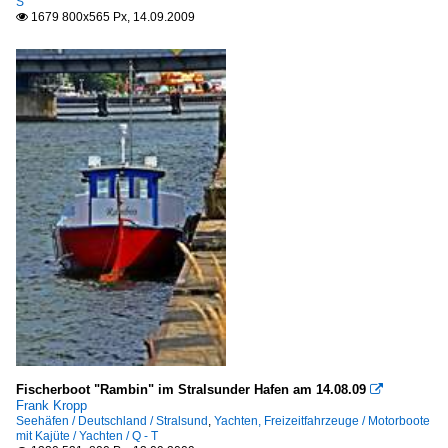
S
1679 800x565 Px, 14.09.2009

Fischerboot "Rambin" im Stralsunder Hafen am 14.08.09

Frank Kropp
Seehäfen / Deutschland / Stralsund
,
Yachten, Freizeitfahrzeuge / Motorboote
mit Kajüte / Yachten / Q - T