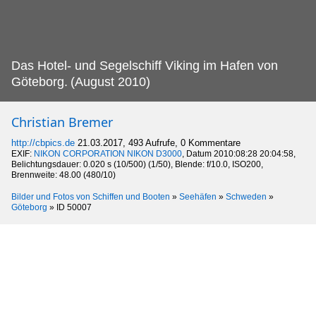
Das Hotel- und Segelschiff Viking im Hafen von
Göteborg.
(August 2010)
Christian Bremer
http://cbpics.de
21.03.2017, 493 Aufrufe, 0 Kommentare
EXIF:
NIKON CORPORATION NIKON D3000
, Datum 2010:08:28 20:04:58,
Belichtungsdauer: 0.020 s (10/500) (1/50), Blende: f/10.0, ISO200,
Brennweite: 48.00 (480/10)
Bilder und Fotos von Schiffen und Booten
»
Seehäfen
»
Schweden
»
Göteborg
»
ID 50007