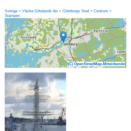
Sverige > Västra Götalands län > Göteborgs Stad > Centrum >
Stampen
(C) OpenStreetMap-Mitwirkende