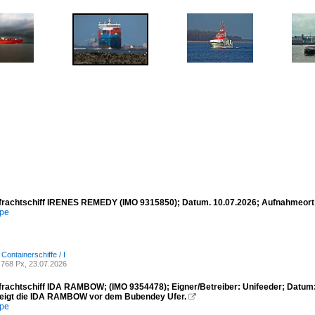
frachtschiff IRENES REMEDY (IMO 9315850); Datum. 10.07.2026; Aufnahmeort
mpe
 Containerschiffe / I
768 Px, 23.07.2026
frachtschiff IDA RAMBOW; (IMO 9354478); Eigner/Betreiber: Unifeeder; Datum
zeigt die IDA RAMBOW vor dem Bubendey Ufer.

mpe