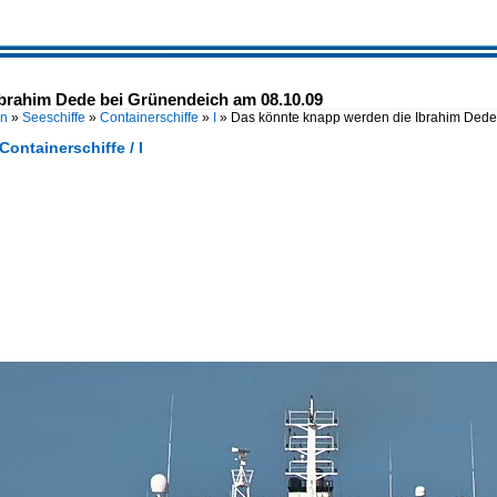
brahim Dede bei Grünendeich am 08.10.09
en
»
Seeschiffe
»
Containerschiffe
»
I
»
Das könnte knapp werden die Ibrahim Dede
Containerschiffe / I