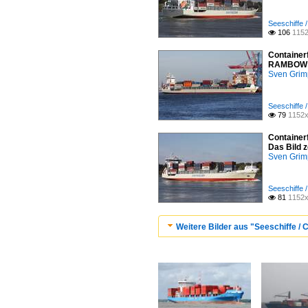
Seeschiffe /
106
1152

Container
RAMBOW vo
Sven Gri
Seeschiffe /
79
1152x

Container
Das Bild 
Sven Gri
Seeschiffe /
81
1152x

Weitere Bilder aus "Seeschiffe / C