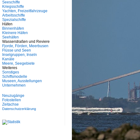
Seeschiffe
Kriegsschiffe
Yachten, Freizeitfahrzeuge
Arbeitsschiffe
Spezialschiffe
Häfen
Binnenhäfen
Kleinere Häfen
Seehäfen
Wasserstraßen und Reviere
Fjorde, Förden, Meerbusen
Flüsse und Seen
Inselgruppen, Inseln
Kanäle
Meere, Seegebiete
Weiteres
Sonstiges
Schiffsmodelle
Museen, Ausstellungen
Unternehmen
Neuzugänge
Fotostellen
Zeitachse
Datenschutzerklärung