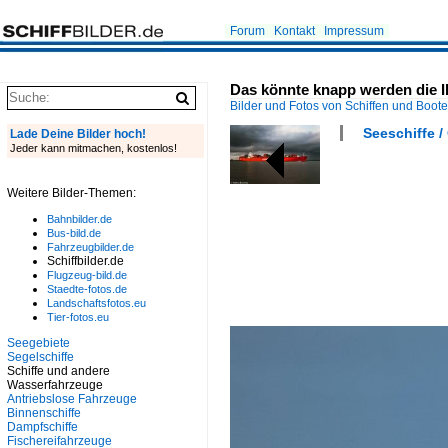
Forum
Kontakt
Impressum
Das könnte knapp werden die I
Bilder und Fotos von Schiffen und Boot
Seeschiffe / 
Lade Deine Bilder hoch!
Jeder kann mitmachen, kostenlos!
Weitere Bilder-Themen:
Bahnbilder.de
Bus-bild.de
Fahrzeugbilder.de
Schiffbilder.de
Flugzeug-bild.de
Staedte-fotos.de
Landschaftsfotos.eu
Tier-fotos.eu
Seegebiete
Segelschiffe
Schiffe und andere
Wasserfahrzeuge
Antriebslose Fahrzeuge
Binnenschiffe
Dampfschiffe
Fischereifahrzeuge