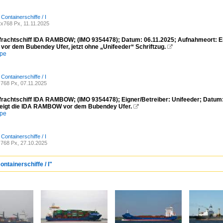
 Containerschiffe / I
x768 Px, 11.11.2025
frachtschiff IDA RAMBOW; (IMO 9354478); Datum: 06.11.2025; Aufnahmeort: El
r dem Bubendey Ufer, jetzt ohne „Unifeeder“ Schriftzug.

mpe
 Containerschiffe / I
768 Px, 07.11.2025
frachtschiff IDA RAMBOW; (IMO 9354478); Eigner/Betreiber: Unifeeder; Datum
zeigt die IDA RAMBOW vor dem Bubendey Ufer.

mpe
 Containerschiffe / I
768 Px, 27.10.2025
ontainerschiffe / I"