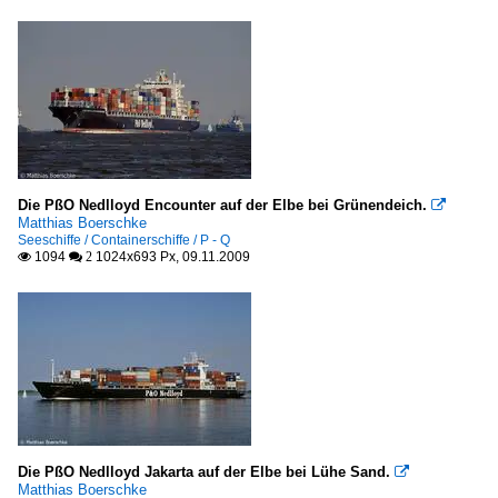
Die PßO Nedlloyd Encounter auf der Elbe bei Grünendeich.

Matthias Boerschke
Seeschiffe / Containerschiffe / P - Q
1094
1024x693 Px, 09.11.2009

 2
Die PßO Nedlloyd Jakarta auf der Elbe bei Lühe Sand.

Matthias Boerschke