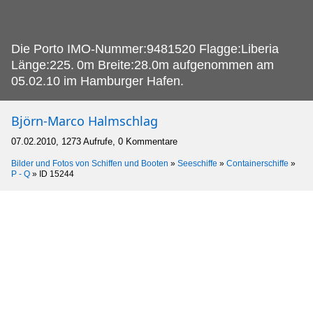
Die Porto IMO-Nummer:9481520 Flagge:Liberia
Länge:225.
0m Breite:28.0m aufgenommen am
05.02.10 im Hamburger Hafen.
Björn-Marco Halmschlag
07.02.2010, 1273 Aufrufe, 0 Kommentare
Bilder und Fotos von Schiffen und Booten
»
Seeschiffe
»
Containerschiffe
»
P - Q
»
ID 15244