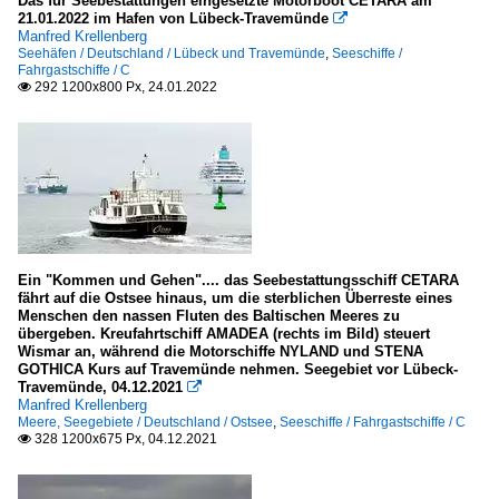
Das für Seebestattungen eingesetzte Motorboot CETARA am
21.01.2022 im Hafen von Lübeck-Travemünde

Manfred Krellenberg
Seehäfen / Deutschland / Lübeck und Travemünde
,
Seeschiffe /
Fahrgastschiffe / C
292 1200x800 Px, 24.01.2022

Ein "Kommen und Gehen".... das Seebestattungsschiff CETARA
fährt auf die Ostsee hinaus, um die sterblichen Überreste eines
Menschen den nassen Fluten des Baltischen Meeres zu
übergeben. Kreufahrtschiff AMADEA (rechts im Bild) steuert
Wismar an, während die Motorschiffe NYLAND und STENA
GOTHICA Kurs auf Travemünde nehmen. Seegebiet vor Lübeck-
Travemünde, 04.12.2021

Manfred Krellenberg
Meere, Seegebiete / Deutschland / Ostsee
,
Seeschiffe / Fahrgastschiffe / C
328 1200x675 Px, 04.12.2021
