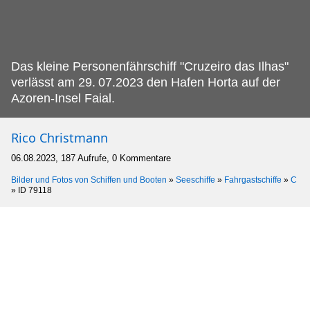
Das kleine Personenfährschiff "Cruzeiro das Ilhas"
verlässt am 29.
07.2023 den Hafen Horta auf der
Azoren-Insel Faial.
Rico Christmann
06.08.2023, 187 Aufrufe, 0 Kommentare
Bilder und Fotos von Schiffen und Booten
»
Seeschiffe
»
Fahrgastschiffe
»
C
»
ID 79118