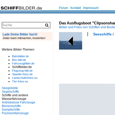
Forum
Kontakt
Impressum
Das Ausflugsboot "Clipsonsha
Bilder und Fotos von Schiffen und Boot
Seeschiffe /
Lade Deine Bilder hoch!
Jeder kann mitmachen, kostenlos!
Weitere Bilder-Themen:
Bahnbilder.de
Bus-bild.de
Fahrzeugbilder.de
Schiffbilder.de
Flugzeug-bild.de
Staedte-fotos.de
Landschaftsfotos.eu
Tier-fotos.eu
Seegebiete
Segelschiffe
Schiffe und andere
Wasserfahrzeuge
Antriebslose Fahrzeuge
Binnenschiffe
Dampfschiffe
Fischereifahrzeuge