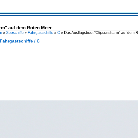
rm" auf dem Roten Meer.
en
»
Seeschiffe
»
Fahrgastschiffe
»
C
»
Das Ausflugsboot "Clipsonsharm" auf dem 
 Fahrgastschiffe / C