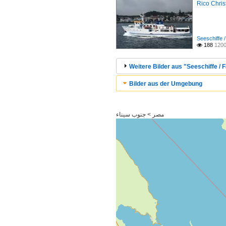
Rico Chri
Seeschiffe /
188
1200

Weitere Bilder aus "Seeschiffe / F
Bilder aus der Umgebung
مصر > جنوب سيناء