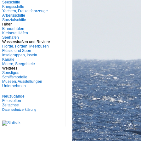
Seeschiffe
Kriegsschiffe
Yachten, Freizeitfahrzeuge
Arbeitsschiffe
Spezialschiffe
Häfen
Binnenhäfen
Kleinere Häfen
Seehäfen
Wasserstraßen und Reviere
Fjorde, Förden, Meerbusen
Flüsse und Seen
Inselgruppen, Inseln
Kanäle
Meere, Seegebiete
Weiteres
Sonstiges
Schiffsmodelle
Museen, Ausstellungen
Unternehmen
Neuzugänge
Fotostellen
Zeitachse
Datenschutzerklärung