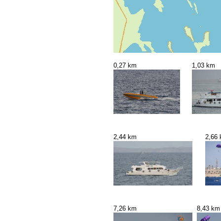
0,27 km
1,03 km
2,44 km
2,66
7,26 km
8,43 km