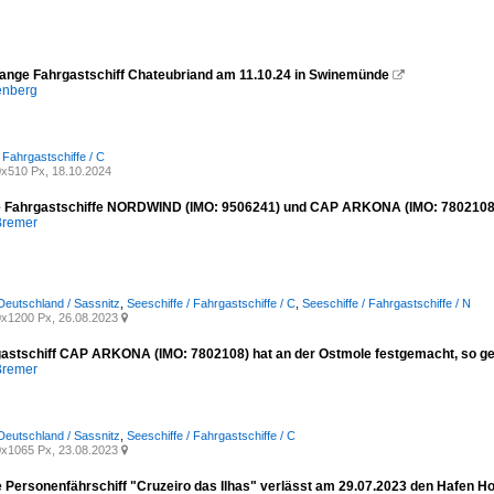
ange Fahrgastschiff Chateubriand am 11.10.24 in Swinemünde

enberg
 Fahrgastschiffe / C
x510 Px, 18.10.2024
ie Fahrgastschiffe NORDWIND (IMO: 9506241) und CAP ARKONA (IMO: 7802108).
Bremer
Deutschland / Sassnitz
,
Seeschiffe / Fahrgastschiffe / C
,
Seeschiffe / Fahrgastschiffe / N
x1200 Px, 26.08.2023

astschiff CAP ARKONA (IMO: 7802108) hat an der Ostmole festgemacht, so ges
Bremer
Deutschland / Sassnitz
,
Seeschiffe / Fahrgastschiffe / C
x1065 Px, 23.08.2023

 Personenfährschiff "Cruzeiro das Ilhas" verlässt am 29.07.2023 den Hafen Hor