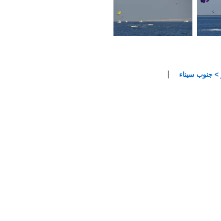
> جنوب سيناء