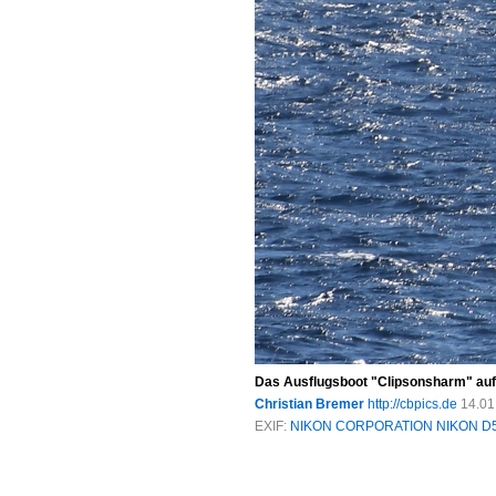
Das Ausflugsboot "Clipsonsharm" auf
Christian Bremer
http://cbpics.de
14.01
EXIF:
NIKON CORPORATION NIKON D