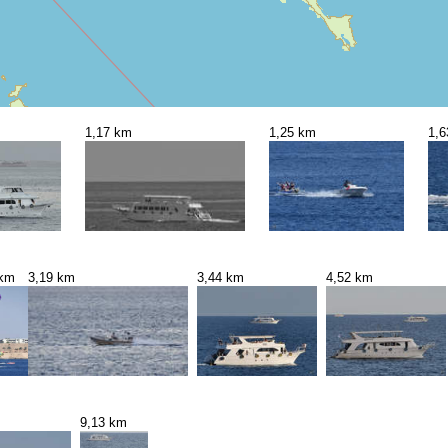
1,17 km
1,25 km
1,
 km
3,19 km
3,44 km
4,52 km
9,13 km