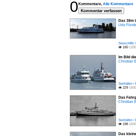
0
Kommentare,
Alle Kommentare
Kommentar verfassen
Das 38m l
Udo Fürst
Seeschiffe /
160
1200

Im Bild d
Christian 
Seehäfen / 
229
1600

Das Fahrg
Christian 
Seehäfen / 
188
1600

Das kleine