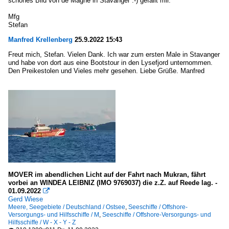
schönes Bild von de Magne in Stavanger :-) gefällt mir.
Mfg
Stefan
Manfred Krellenberg
25.9.2022 15:43
Freut mich, Stefan. Vielen Dank. Ich war zum ersten Male in Stavanger
und habe von dort aus eine Bootstour in den Lysefjord unternommen.
Den Preikestolen und Vieles mehr gesehen. Liebe Grüße. Manfred
MOVER im abendlichen Licht auf der Fahrt nach Mukran, fährt
vorbei an WINDEA LEIBNIZ (IMO 9769037) die z.Z. auf Reede lag. -
01.09.2022

Gerd Wiese
Meere, Seegebiete / Deutschland / Ostsee
,
Seeschiffe / Offshore-
Versorgungs- und Hilfsschiffe / M
,
Seeschiffe / Offshore-Versorgungs- und
Hilfsschiffe / W - X - Y - Z