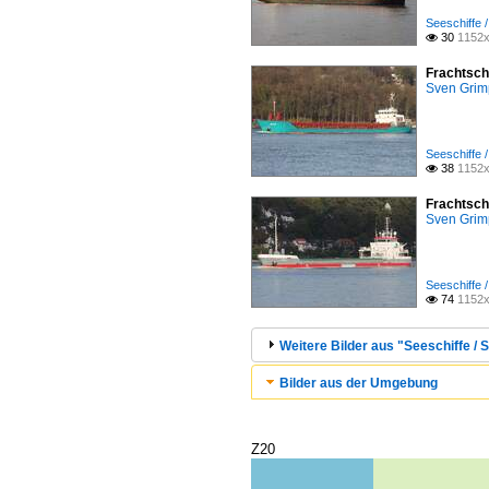
Seeschiffe 
30
1152x

Frachtsch
Sven Gri
Seeschiffe 
38
1152x

Frachtsch
Sven Gri
Seeschiffe 
74
1152x

Weitere Bilder aus "Seeschiffe / 
Bilder aus der Umgebung
Z20