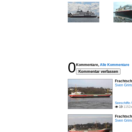
0
Kommentare,
Alle Kommentare
Kommentar verfassen
Frachtsch
Sven Gri
Seeschiffe 
19
1152x

Frachtsch
Sven Gri