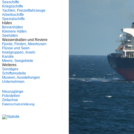
Seeschiffe
Kriegsschiffe
Yachten, Freizeitfahrzeuge
Arbeitsschiffe
Spezialschiffe
Häfen
Binnenhäfen
Kleinere Häfen
Seehäfen
Wasserstraßen und Reviere
Fjorde, Förden, Meerbusen
Flüsse und Seen
Inselgruppen, Inseln
Kanäle
Meere, Seegebiete
Weiteres
Sonstiges
Schiffsmodelle
Museen, Ausstellungen
Unternehmen
Neuzugänge
Fotostellen
Zeitachse
Datenschutzerklärung