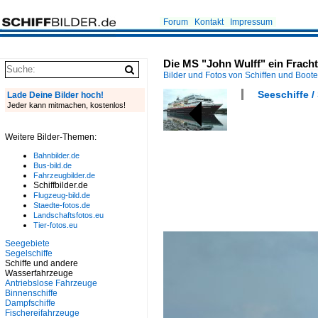
Forum
Kontakt
Impressum
Die MS "John Wulff" ein Fracht
Bilder und Fotos von Schiffen und Boot
Seeschiffe /
Lade Deine Bilder hoch!
Jeder kann mitmachen, kostenlos!
Weitere Bilder-Themen:
Bahnbilder.de
Bus-bild.de
Fahrzeugbilder.de
Schiffbilder.de
Flugzeug-bild.de
Staedte-fotos.de
Landschaftsfotos.eu
Tier-fotos.eu
Seegebiete
Segelschiffe
Schiffe und andere
Wasserfahrzeuge
Antriebslose Fahrzeuge
Binnenschiffe
Dampfschiffe
Fischereifahrzeuge