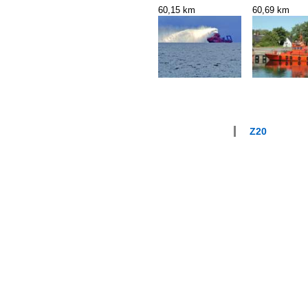
60,15 km
60,69 km
Z20