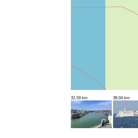
32,59 km
38,04 km