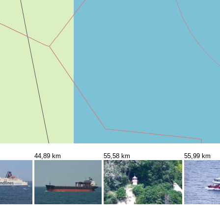
44,89 km
55,58 km
55,99 km