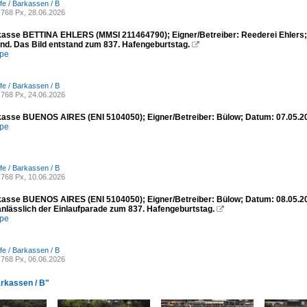
fe / Barkassen / B
768 Px, 28.06.2026
asse BETTINA EHLERS (MMSI 211464790); Eigner/Betreiber: Reederei Ehlers;
nd. Das Bild entstand zum 837. Hafengeburtstag.

mpe
fe / Barkassen / B
768 Px, 24.06.2026
asse BUENOS AIRES (ENI 5104050); Eigner/Betreiber: Bülow; Datum: 07.05.2
mpe
fe / Barkassen / B
768 Px, 10.06.2026
asse BUENOS AIRES (ENI 5104050); Eigner/Betreiber: Bülow; Datum: 08.05.20
anlässlich der Einlaufparade zum 837. Hafengeburtstag.

mpe
fe / Barkassen / B
768 Px, 06.06.2026
arkassen / B"