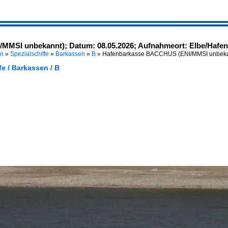
MSI unbekannt); Datum: 08.05.2026; Aufnahmeort: Elbe/Hafen
en
»
Spezialschiffe
»
Barkassen
»
B
»
Hafenbarkasse BACCHUS (ENI/MMSI unbekann
fe / Barkassen / B