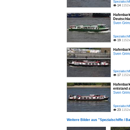
Spezialschif
14
1152x

Hafenbark
Deutschla
Sven Gri
Spezialschif
19
1152x

Hafenbark
Sven Gri
Spezialschif
17
1152x

Hafenbark
entstand 
Sven Gri
Spezialschif
23
1152x

Weitere Bilder aus "Spezialschiffe / B