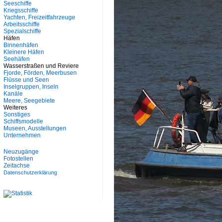
Seeschiffe
Kriegsschiffe
Yachten, Freizeitfahrzeuge
Arbeitsschiffe
Spezialschiffe
Häfen
Binnenhäfen
Kleinere Häfen
Seehäfen
Wasserstraßen und Reviere
Fjorde, Förden, Meerbusen
Flüsse und Seen
Inselgruppen, Inseln
Kanäle
Meere, Seegebiete
Weiteres
Sonstiges
Schiffsmodelle
Museen, Ausstellungen
Unternehmen
Neuzugänge
Fotostellen
Zeitachse
Datenschutzerklärung