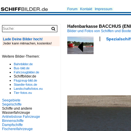
Forum
Kontakt
Impressum
Hafenbarkasse BACCHUS (ENI/M
Bilder und Fotos von Schiffen und Boot
Spezialschif
Lade Deine Bilder hoch!
Jeder kann mitmachen, kostenlos!
Weitere Bilder-Themen:
Bahnbilder.de
Bus-bild.de
Fahrzeugbilder.de
Schiffbilder.de
Flugzeug-bild.de
Staedte-fotos.de
Landschaftsfotos.eu
Tier-fotos.eu
Seegebiete
Segelschiffe
Schiffe und andere
Wasserfahrzeuge
Antriebslose Fahrzeuge
Binnenschiffe
Dampfschiffe
Fischereifahrzeuge