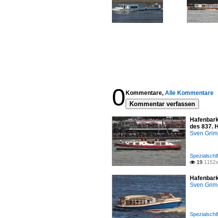
0
Kommentare,
Alle Kommentare
Kommentar verfassen
Hafenbark
des 837. 
Sven Gri
Spezialschi
19
1152x

Hafenbark
Sven Gri
Spezialschi