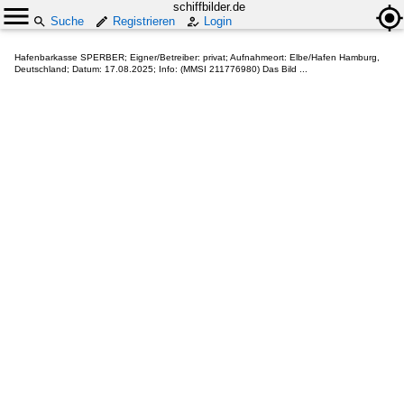
schiffbilder.de
Suche
Registrieren
Login
Hafenbarkasse SPERBER; Eigner/Betreiber: privat; Aufnahmeort: Elbe/Hafen Hamburg,
Deutschland; Datum: 17.08.2025; Info: (MMSI 211776980) Das Bild ...