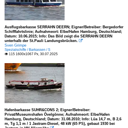
Ausflugsbarkasse SERRAHN DEERN; Eigner/Betreiber: Bergedorfer
Schifffahrtslinie; Aufnahmeort: Elbe/Hafen Hamburg, Deutschland;
Datum: 10.06.2015; Info: Das Bild zeigt die SERRAHN DEERN
unterhalb der St.Pauli Landungsbrücken.

Sven Grimpe
Spezialschiffe / Barkassen / S
115 1600x1067 Px, 30.07.2025

Hafenbarkasse SUHR&CONS 2; Eigner/Betreiber:
Privat/Museumshafen Övelgönne; Aufnahmeort: Elbe/Hafen
Hamburg, Deutschland; Datum: 31.08.2010; Info: Lüa 14,7 m, B 2,6
m, Tg 1,1 m / 1 Jastram-Diesel, 48 kW (65 PS), gebaut 1930 bei