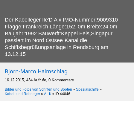
Der Kabelleger Ile'D Aix IMO-Nummer:9009310
Flagge:Frankreich Länge:152.
0m Breite:24.0m
Baujahr:1992 Bauwerft:Keppel Fels,Singapur
passiert im Nord-Ostsee-Kanal die
Schiffsbegrüßungsanlage in Rendsburg am
13.12.15
Björn-Marco Halmschlag
16.12.2015, 434 Aufrufe, 0 Kommentare
Bilder und Fotos von Schiffen und Booten
»
Spezialschiffe
»
Kabel- und Rohrleger
»
A - K
»
ID 44046