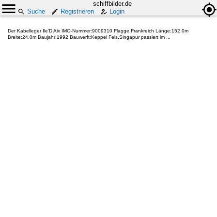
schiffbilder.de
Suche
Registrieren
Login
Der Kabelleger Ile'D Aix IMO-Nummer:9009310 Flagge:Frankreich Länge:152.0m
Breite:24.0m Baujahr:1992 Bauwerft:Keppel Fels,Singapur passiert im ...