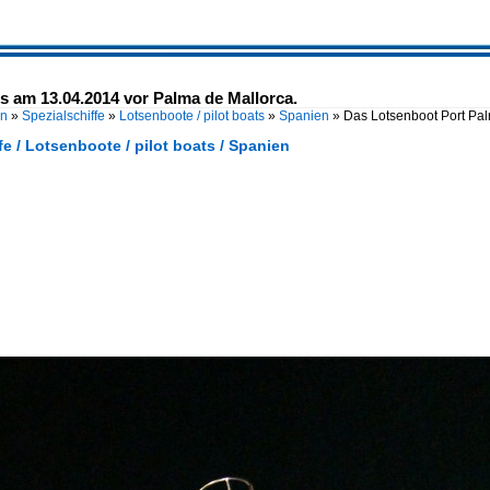
s am 13.04.2014 vor Palma de Mallorca.
en
»
Spezialschiffe
»
Lotsenboote / pilot boats
»
Spanien
»
Das Lotsenboot Port Pa
fe / Lotsenboote / pilot boats / Spanien