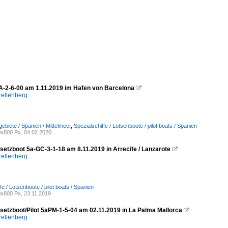
BA-2-6-00 am 1.11.2019 im Hafen von Barcelona

rellenberg
ebiete / Spanien / Mittelmeer
,
Spezialschiffe / Lotsenboote / pilot boats / Spanien
x800 Px, 04.02.2020
setzboot 5a-GC-3-1-18 am 8.11.2019 in Arrecife / Lanzarote

rellenberg
fe / Lotsenboote / pilot boats / Spanien
x800 Px, 23.11.2019
setzboot/Pilot 5aPM-1-5-04 am 02.11.2019 in La Palma Mallorca

rellenberg