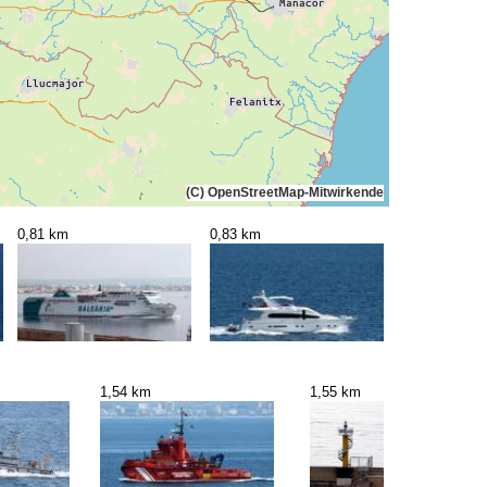
(C) OpenStreetMap-Mitwirkende
0,81 km
0,83 km
1,54 km
1,55 km