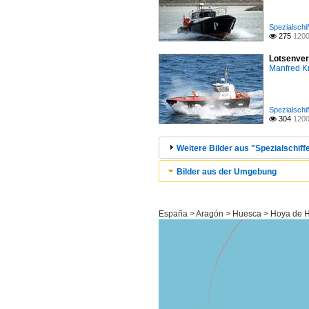
Spezialschif
275
1200

Lotsenver
Manfred K
Spezialschif
304
1200

Weitere Bilder aus "Spezialschiffe
Bilder aus der Umgebung
España > Aragón > Huesca > Hoya de H