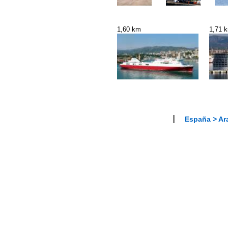
1,60 km
1,71 
España > Ar