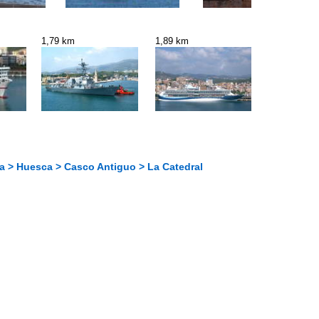
1,79 km
1,89 km
a > Huesca > Casco Antiguo > La Catedral