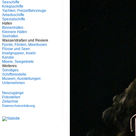
Seeschiffe
Kriegsschiffe
Yachten, Freizeitfahrzeuge
Arbeitsschiffe
Spezialschiffe
Häfen
Binnenhäfen
Kleinere Häfen
Seehäfen
Wasserstraßen und Reviere
Fjorde, Förden, Meerbusen
Flüsse und Seen
Inselgruppen, Inseln
Kanäle
Meere, Seegebiete
Weiteres
Sonstiges
Schiffsmodelle
Museen, Ausstellungen
Unternehmen
Neuzugänge
Fotostellen
Zeitachse
Datenschutzerklärung