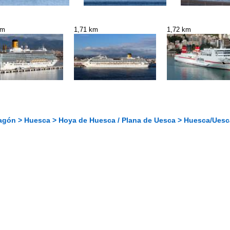
km
1,71 km
1,72 km
agón > Huesca > Hoya de Huesca / Plana de Uesca > Huesca/Uesc