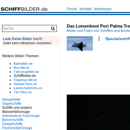
Forum
Kontakt
Impressum
Das Lotsenboot Port Palma Tre
Bilder und Fotos von Schiffen und Boot
Spezialschif
Lade Deine Bilder hoch!
Jeder kann mitmachen, kostenlos!
Weitere Bilder-Themen:
Bahnbilder.de
Bus-bild.de
Fahrzeugbilder.de
Schiffbilder.de
Flugzeug-bild.de
Staedte-fotos.de
Landschaftsfotos.eu
Tier-fotos.eu
Seegebiete
Segelschiffe
Schiffe und andere
Wasserfahrzeuge
Antriebslose Fahrzeuge
Binnenschiffe
Dampfschiffe
Fischereifahrzeuge