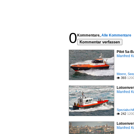
0
Kommentare,
Alle Kommentare
Kommentar verfassen
Pilot 5a-
Manfred K
Meere, Seeg
393
1200

Lotsenver
Manfred K
Spezialschif
242
1200

Lotsenver
Manfred K