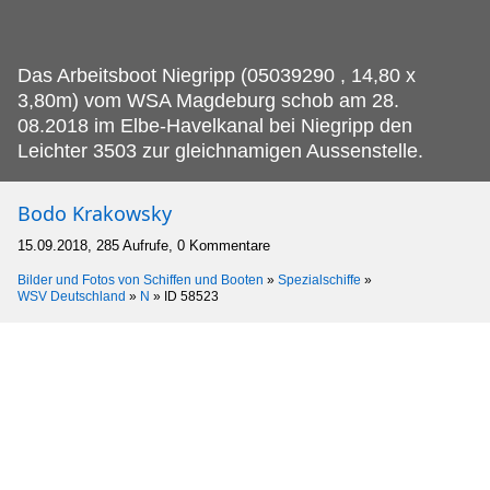
Das Arbeitsboot Niegripp (05039290 , 14,80 x
3,80m) vom WSA Magdeburg schob am 28.
08.2018 im Elbe-Havelkanal bei Niegripp den
Leichter 3503 zur gleichnamigen Aussenstelle.
Bodo Krakowsky
15.09.2018, 285 Aufrufe, 0 Kommentare
Bilder und Fotos von Schiffen und Booten
»
Spezialschiffe
»
WSV Deutschland
»
N
»
ID 58523