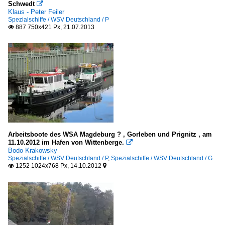
Schwedt

Klaus - Peter Feiler
Spezialschiffe / WSV Deutschland / P
887 750x421 Px, 21.07.2013

Arbeitsboote des WSA Magdeburg ? , Gorleben und Prignitz , am
11.10.2012 im Hafen von Wittenberge.

Bodo Krakowsky
Spezialschiffe / WSV Deutschland / P
,
Spezialschiffe / WSV Deutschland / G
1252 1024x768 Px, 14.10.2012

