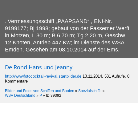
.
Vermessungsschiff „PAAPSAND“ , ENI-Nr.
9199177; Bj 1998; gebaut von der Fassemer Werft
in Motzen, L 30 m; B 6,70 m; Tg 2,20 m, Geschw.
12 Knoten, Antrieb 447 Kw; im Dienste des WSA
Emden. Gesehen am 08.10.2014 auf der Ems.
De Rond Hans und Jeanny
http://wwwfotococktail-revival.startbilder.de
13.11.2014, 531 Aufrufe, 0
Kommentare
Bilder und Fotos von Schiffen und Booten
»
Spezialschiffe
»
WSV Deutschland
»
P
»
ID 39392