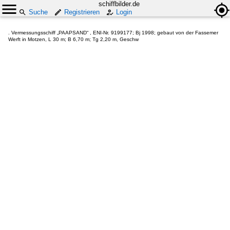
schiffbilder.de
Suche
Registrieren
Login
. Vermessungsschiff „PAAPSAND“ , ENI-Nr. 9199177; Bj 1998; gebaut von der Fassemer
Werft in Motzen, L 30 m; B 6,70 m; Tg 2,20 m, Geschw