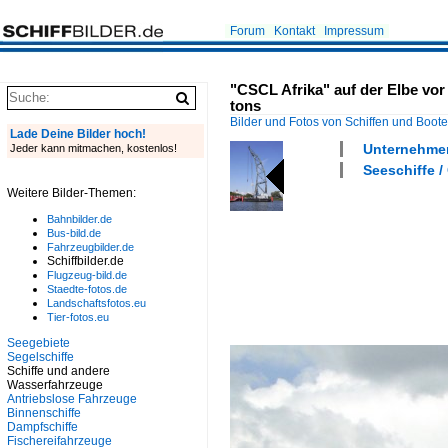
Forum
Kontakt
Impressum
"CSCL Afrika" auf der Elbe
tons
Bilder und Fotos von Schiffen und Boot
Lade Deine Bilder hoch!
Unternehmen
Jeder kann mitmachen, kostenlos!
Seeschiffe /
Weitere Bilder-Themen:
Bahnbilder.de
Bus-bild.de
Fahrzeugbilder.de
Schiffbilder.de
Flugzeug-bild.de
Staedte-fotos.de
Landschaftsfotos.eu
Tier-fotos.eu
Seegebiete
Segelschiffe
Schiffe und andere
Wasserfahrzeuge
Antriebslose Fahrzeuge
Binnenschiffe
Dampfschiffe
Fischereifahrzeuge