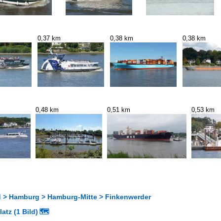
0,37 km
0,38 km
0,38 km
0,48 km
0,51 km
0,53 km
 > Hamburg > Hamburg-Mitte > Finkenwerder
atz (1 Bild)
🗺