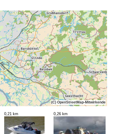
(C) OpenStreetMap-Mitwirkende
0,21 km
0,26 km