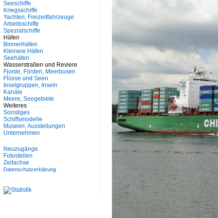
Seeschiffe
Kriegsschiffe
Yachten, Freizeitfahrzeuge
Arbeitsschiffe
Spezialschiffe
Häfen
Binnenhäfen
Kleinere Häfen
Seehäfen
Wasserstraßen und Reviere
Fjorde, Förden, Meerbusen
Flüsse und Seen
Inselgruppen, Inseln
Kanäle
Meere, Seegebiete
Weiteres
Sonstiges
Schiffsmodelle
Museen, Ausstellungen
Unternehmen
Neuzugänge
Fotostellen
Zeitachse
Datenschutzerklärung