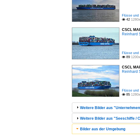
Flüsse und 
42
1280x

CSCL MARS
Reinhard 
Flüsse und 
89
1200x

CSCL MARS
Reinhard 
Flüsse und 
85
1280x

Weitere Bilder aus "Unternehmen 
Weitere Bilder aus "Seeschiffe / C
Bilder aus der Umgebung