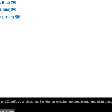
 Bild)
🗺
1 Bild)
🗺
(1 Bild)
🗺
und Zugriffe zu analysieren. Sie können zwischen personalisierter und nicht-pers
 erfahren