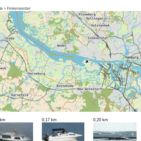
te > Finkenwerder
 km
0,17 km
0,20 km