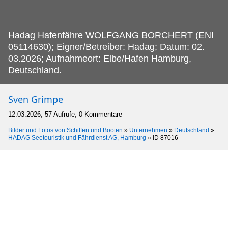
Hadag Hafenfähre WOLFGANG BORCHERT (ENI
05114630); Eigner/Betreiber: Hadag; Datum: 02.
03.2026; Aufnahmeort: Elbe/Hafen Hamburg,
Deutschland.
Sven Grimpe
12.03.2026, 57 Aufrufe, 0 Kommentare
Bilder und Fotos von Schiffen und Booten
»
Unternehmen
»
Deutschland
»
HADAG Seetouristik und Fährdienst AG, Hamburg
»
ID 87016