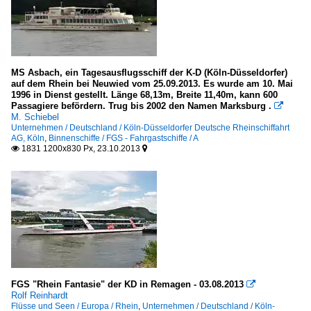
MS Asbach, ein Tagesausflugsschiff der K-D (Köln-Düsseldorfer)
auf dem Rhein bei Neuwied vom 25.09.2013. Es wurde am 10. Mai
1996 in Dienst gestellt. Länge 68,13m, Breite 11,40m, kann 600
Passagiere befördern. Trug bis 2002 den Namen Marksburg .

M. Schiebel
Unternehmen / Deutschland / Köln-Düsseldorfer Deutsche Rheinschiffahrt
AG, Köln
,
Binnenschiffe / FGS - Fahrgastschiffe / A
1831 1200x830 Px, 23.10.2013


FGS "Rhein Fantasie" der KD in Remagen - 03.08.2013

Rolf Reinhardt
Flüsse und Seen / Europa / Rhein
,
Unternehmen / Deutschland / Köln-