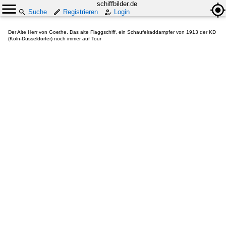
schiffbilder.de
Suche
Registrieren
Login
Der Alte Herr von Goethe. Das alte Flaggschiff, ein Schaufelraddampfer von 1913 der KD
(Köln-Düsseldorfer) noch immer auf Tour