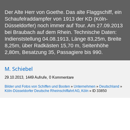
Der Alte Herr von Goethe.
Das alte Flaggschiff, ein
Schaufelraddampfer von 1913 der KD (Köln-
Düsseldorfer) noch immer auf Tour. Am 27.09.2013
bei Braubach auf dem Rhein. Technische Daten:
Indienststellung 04.08.1913, Länge 83,25m, Breite
8,25m, über Radkästen 15,70 m, Seitenhöhe
2,80m, Besatzung 35, Passagiere bis 990.
M. Schiebel
29.10.2013, 1449 Aufrufe, 0 Kommentare
Bilder und Fotos von Schiffen und Booten
»
Unternehmen
»
Deutschland
»
Köln-Düsseldorfer Deutsche Rheinschiffahrt AG, Köln
»
ID 33850