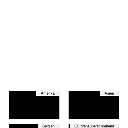
Amerika
Asien
Belgien
EU grenzüberschreitend