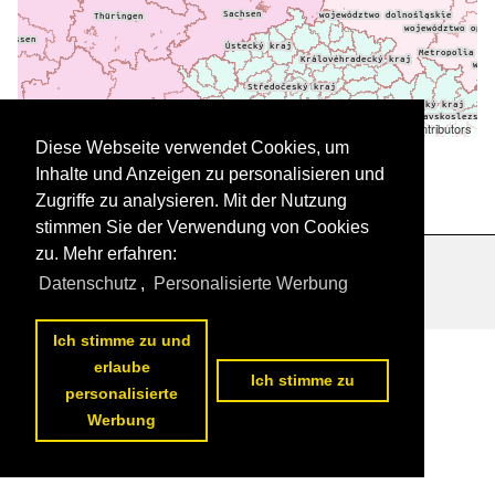
Leaflet
| ©
OpenStreetMap
contributors
Daten werden geladen
Diese Webseite verwendet Cookies, um
Inhalte und Anzeigen zu personalisieren und
Zugriffe zu analysieren. Mit der Nutzung
stimmen Sie der Verwendung von Cookies
zu. Mehr erfahren:
Datenschutzerklärung
|
Impressum
|
Kontakt
Datenschutz
,
Personalisierte Werbung
Ich stimme zu und
erlaube
Ich stimme zu
personalisierte
Werbung