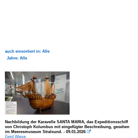
auch einsortiert in: Alle
Jahre: Alle
×
×
Alle Kategorien
Alle Jahre
2000
2007
2009
2010
Nachbildung der Karavelle SANTA MARIA, das Expeditionsschiff
von Christoph Kolumbus mit eingefügter Beschreibung, gesehen
2010
im Meeresmuseum Stralsund. - 09.01.2026

Gerd Wiese