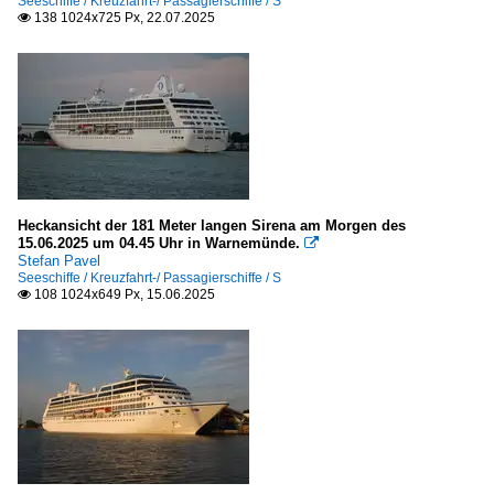
Seeschiffe / Kreuzfahrt-/ Passagierschiffe / S
138 1024x725 Px, 22.07.2025

Stavanger
Schweden
Stockholm
Spanien
Arrecife (Lanzarote)
Heckansicht der 181 Meter langen Sirena am Morgen des
15.06.2025 um 04.45 Uhr in Warnemünde.

Südostasien
Stefan Pavel
Seeschiffe / Kreuzfahrt-/ Passagierschiffe / S
Singapore
108 1024x649 Px, 15.06.2025

USA
Portland (Maine)
Seeschiffe
Kreuzfahrt-/ Passagierschiffe