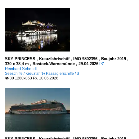
Europa
Øresund
Spanien
Mittelmeer
Thailand
SKY PRINCESS , Kreuzfahrtschiff , IMO 9802396 , Baujahr 2019 ,
330 x 38,4 m , Rostock-Warnemünde , 29.04.2026

Patong Bay
Reinhard Schmidt
Seeschiffe / Kreuzfahrt-/ Passagierschiffe / S
30 1280x853 Px, 10.06.2026

Seehäfen
China
Hong Kong
Dänemark
Kopenhagen
SKY PRINCESS , Kreuzfahrtschiff , IMO 9802396 , Baujahr 2019 ,