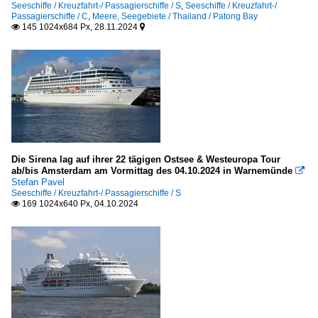
Seeschiffe / Kreuzfahrt-/ Passagierschiffe / S
,
Seeschiffe / Kreuzfahrt-/
Passagierschiffe / C
,
Meere, Seegebiete / Thailand / Patong Bay
Costa Crociere, Genua
145 1024x684 Px, 28.11.2024


Monaco
Silversea Cruises
USA
Princess Cruises, Santa Clarita
Royal Caribbean International, Miami
Die Sirena lag auf ihrer 22 tägigen Ostsee & Westeuropa Tour
ab/bis Amsterdam am Vormittag des 04.10.2024 in Warnemünde

Stefan Pavel
Seeschiffe / Kreuzfahrt-/ Passagierschiffe / S
169 1024x640 Px, 04.10.2024
