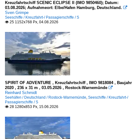
Kreuzfahrtschiff SCENIC ECLIPSE II (IMO 9850460); Datum:
Flüsse und Seen
03.08.2026; Aufnahmeort: Elbe/Hafen Hamburg, Deutschland.
2003

Sven Grimpe
2004
Seeschiffe / Kreuzfahrt-/ Passagierschiffe / S
Europa
25 1152x768 Px, 04.08.2026

2005
Elbe
2006
2007
Großbritannien
2008
Themse
2009
Portugal
2010
Rio Tejo
SPIRIT OF ADVENTURE , Kreuzfahrtschiff , IMO 9818084 , Baujahr
2010
2020 , 236 x 31 m , 03.05.2026 , Rostock-Warnemünde

Reinhard Schmidt
Inselgruppen, Inseln
2011
Seehäfen / Deutschland / Rostock-Warnemünde
,
Seeschiffe / Kreuzfahrt-/
Passagierschiffe / S
2012
28 1280x853 Px, 15.06.2026

Schweden
2013
Öland
2014
2015
Spanien