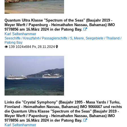
Sonstiges
Galerien
Quantum Ultra Klasse "Spectrum of the Seas" (Baujahr 2019 -
Experimentelle Bearbeitungen
Meyer Werft / Papenburg - Heimathafen Nassau, Bahamas) IMO
9778856 am 16.März 2024 in der Patong Bay.

Karl Seltenhammer
Werften und Docks
Seeschiffe / Kreuzfahrt-/ Passagierschiffe / S
,
Meere, Seegebiete / Thailand /
Patong Bay
Europa (ohne D)
139 1024x684 Px, 28.11.2024


Spezialschiffe
Sonstige
Festmacherboote
Rettungsboote/Tender
Sonstige
Links die "Crystal Symphony" (Baujahr 1995 - Masa Yards / Turku,
Finnland - Heimathafen Nassau, Bahamas) IMO 9066667 und rechts
die Quantum Ultra Klasse "Spectrum of the Seas" (Baujahr 2019 -
Unternehmen
Meyer Werft / Papenburg - Heimathafen Nassau, Bahamas) IMO
9778856 am 16.März 2024 in der Patong Bay.

Karl Seltenhammer
Italien