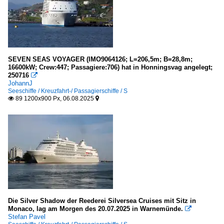
Island
Reykjavik
Italien
SEVEN SEAS VOYAGER (IMO9064126; L=206,5m; B=28,8m;
Livorno
16600kW; Crew:447; Passagiere:706) hat in Honningsvag angelegt;
250716

Venedig
JohannJ
Seeschiffe / Kreuzfahrt-/ Passagierschiffe / S
89 1200x900 Px, 06.08.2025
Kanada


Halifax
Quebec
Malta
Valletta
Norwegen
Die Silver Shadow der Reederei Silversea Cruises mit Sitz in
Monaco, lag am Morgen des 20.07.2025 in Warnemünde.
Bergen

Stefan Pavel
Oslo