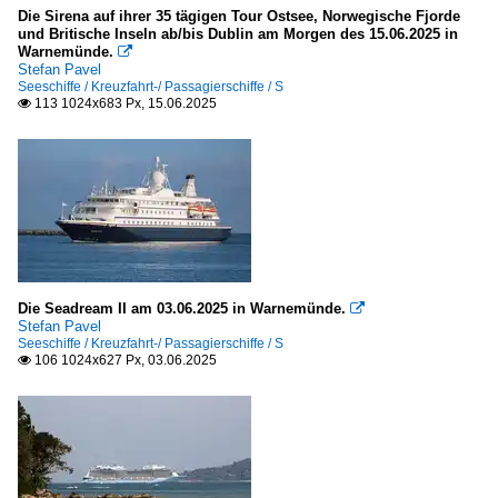
Die Sirena auf ihrer 35 tägigen Tour Ostsee, Norwegische Fjorde
C
und Britische Inseln ab/bis Dublin am Morgen des 15.06.2025 in
Warnemünde.

COSTA ...
Stefan Pavel
Seeschiffe / Kreuzfahrt-/ Passagierschiffe / S
113 1024x683 Px, 15.06.2025

Kühlschiffe / reefer
S
Offshore-Versorgungs- und Hilfsschiffe
P - Q - R
Passagier- und RoRo-Frachtschiffe (Fahrzeugfähren)
Die Seadream II am 03.06.2025 in Warnemünde.

M
Stefan Pavel
Seeschiffe / Kreuzfahrt-/ Passagierschiffe / S
P - Q
106 1024x627 Px, 03.06.2025

Stückgut- und Mehrzweckfrachter / general cargo
O