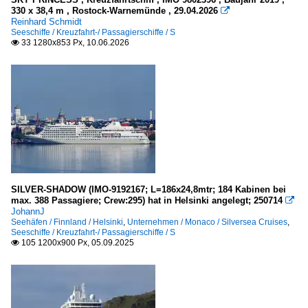
330 x 38,4 m , Rostock-Warnemünde , 29.04.2026

Deutschland
Reinhard Schmidt
Seeschiffe / Kreuzfahrt-/ Passagierschiffe / S
Bremerhaven
33 1280x853 Px, 10.06.2026

Emden
Lübeck und Travemünde
Rostock-Warnemünde
Wismar
Estland
Tallinn
SILVER-SHADOW (IMO-9192167; L=186x24,8mtr; 184 Kabinen bei
max. 388 Passagiere; Crew:295) hat in Helsinki angelegt; 250714

Finnland
JohannJ
Seehäfen / Finnland / Helsinki
,
Unternehmen / Monaco / Silversea Cruises
,
Helsinki
Seeschiffe / Kreuzfahrt-/ Passagierschiffe / S
105 1200x900 Px, 05.09.2025

Irland
Cork