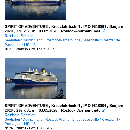
2016
Kanarische Inseln
2017
2018
Kleinere Häfen
SPIRIT OF ADVENTURE , Kreuzfahrtschiff , IMO 9818084 , Baujahr
2019
2020 , 236 x 31 m , 03.05.2026 , Rostock-Warnemünde

Deutschland
Reinhard Schmidt
2020
Seehäfen / Deutschland / Rostock-Warnemünde
,
Seeschiffe / Kreuzfahrt-/
Flensburg (S-H)
Passagierschiffe / S
27 1280x853 Px, 15.06.2026

2020
Kroatien
2021
südlich Zadar
2022
2023
Spanien
2024
auf den Balearen
2025
2026
Meere, Seegebiete
SPIRIT OF ADVENTURE , Kreuzfahrtschiff , IMO 9818084 , Baujahr
2020 , 236 x 31 m , 03.05.2026 , Rostock-Warnemünde

Reinhard Schmidt
Deutschland
Seehäfen / Deutschland / Rostock-Warnemünde
,
Seeschiffe / Kreuzfahrt-/
Passagierschiffe / S
Ostsee
26 1280x853 Px, 15.06.2026
