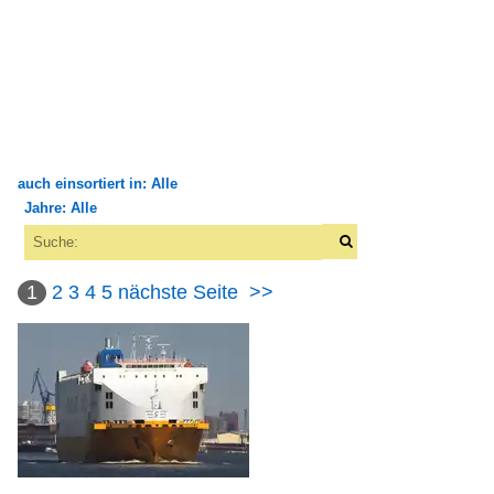
auch einsortiert in: Alle
Jahre: Alle
×
×
Alle Kategorien
Alle Jahre
Flüsse und Seen
1
2
3
4
5
nächste Seite
>>
1990
Deutschland
1995
Sonstige Flüsse
2000
Europa
2009
Elbe
2010