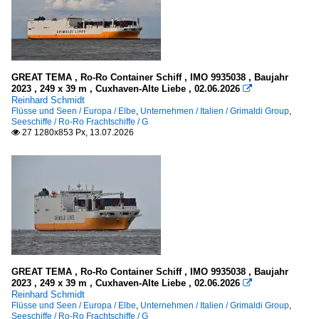
2024
2025
Schweden
2026
Trelleborg
GREAT TEMA , Ro-Ro Container Schiff , IMO 9935038 , Baujahr
2023 , 249 x 39 m , Cuxhaven-Alte Liebe , 02.06.2026
Seeschiffe

Reinhard Schmidt
Flüsse und Seen / Europa / Elbe
,
Unternehmen / Italien / Grimaldi Group
,
Autotransporter / vehicles carrier
Seeschiffe / Ro-Ro Frachtschiffe / G
27 1280x853 Px, 13.07.2026

G
Ro-Ro Frachtschiffe
B
F
Segelschiffe
GREAT TEMA , Ro-Ro Container Schiff , IMO 9935038 , Baujahr
2023 , 249 x 39 m , Cuxhaven-Alte Liebe , 02.06.2026

mehrere Segelschiffe
Reinhard Schmidt
Flüsse und Seen / Europa / Elbe
,
Unternehmen / Italien / Grimaldi Group
,
alle
Seeschiffe / Ro-Ro Frachtschiffe / G