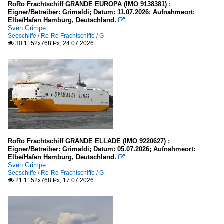
RoRo Frachtschiff GRANDE EUROPA (IMO 9138381) ;
Inselgruppen, Inseln
Eigner/Betreiber: Grimaldi; Datum: 11.07.2026; Aufnahmeort:
2010
Elbe/Hafen Hamburg, Deutschland.

2011
Sven Grimpe
Italien
Seeschiffe / Ro-Ro Frachtschiffe / G
2012
30 1152x768 Px, 24.07.2026

Liparische Inseln
2013
2014
Meere, Seegebiete
2015
Deutschland
2016
Nordsee
2017
Ostsee
2018
RoRo Frachtschiff GRANDE ELLADE (IMO 9220627) ;
2019
Eigner/Betreiber: Grimaldi; Datum: 05.07.2026; Aufnahmeort:
Seehäfen
Elbe/Hafen Hamburg, Deutschland.

Sven Grimpe
2020
Seeschiffe / Ro-Ro Frachtschiffe / G
Deutschland
21 1152x768 Px, 17.07.2026

2020
Bremerhaven
2021
Hamburg
2022
Lübeck und Travemünde