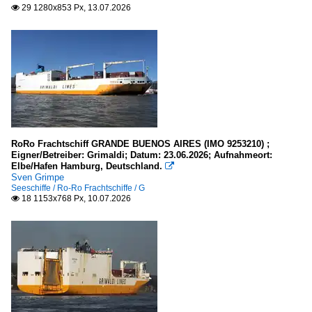
29 1280x853 Px, 13.07.2026

Unternehmen
Italien
Grimaldi Group
Niederlande
Spliethoff Group, Amsterdam
RoRo Frachtschiff GRANDE BUENOS AIRES (IMO 9253210) ;
Eigner/Betreiber: Grimaldi; Datum: 23.06.2026; Aufnahmeort:
Elbe/Hafen Hamburg, Deutschland.

Sven Grimpe
Seeschiffe / Ro-Ro Frachtschiffe / G
18 1153x768 Px, 10.07.2026
