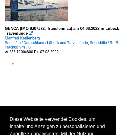
GENCA (IMO 9307372, Transfennica) am 04.08.2022 in Lübeck-
Travemünde

Manfred Krellenberg
Seehäfen / Deutschland / Lübeck und Travemünde
,
Seeschiffe / Ro-Ro
Frachtschiffe / G
235 1200x800 Px, 07.08.2022

Diese Webseite verwendet Cookies, um
Inhalte und Anzeigen zu personalisieren und
Zugriffe zu analysieren. Mit der Nutzung