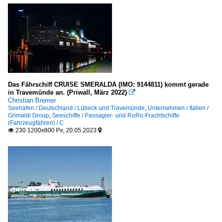
Das Fährschiff CRUISE SMERALDA (IMO: 9144811) kommt gerade
in Travemünde an. (Priwall, März 2022)

Christian Bremer
Seehäfen / Deutschland / Lübeck und Travemünde
,
Unternehmen / Italien /
Grimaldi Group
,
Seeschiffe / Passagier- und RoRo-Frachtschiffe
(Fahrzeugfähren) / C
230 1200x800 Px, 20.05.2023

