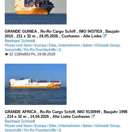
2025
G
2026
R
Containerschiffe
GRANDE GUINEA , Ro-Ro Cargo Schiff , IMO 9437919 , Baujahr
2010 , 211 x 32 m , 24.05.2026 , Cuxhaven - Alte Liebe

A
Reinhard Schmidt
Flüsse und Seen / Europa / Elbe
,
Unternehmen / Italien / Grimaldi Group
,
G
Seeschiffe / Ro-Ro Frachtschiffe / G
32 1280x853 Px, 19.06.2026

Passagier- und RoRo-Frachtschiffe (Fahrzeugfähren)
.Name unbekannt
C
E
F
G
GRANDE AFRICA , Ro-Ro Cargo Schiff, IMO 9130949 , Baujahr 1998
N
, 214 x 32 m , 14.04.2026 , Alte Liebe Cuxhaven

Reinhard Schmidt
P - Q
Flüsse und Seen / Europa / Elbe
,
Unternehmen / Italien / Grimaldi Group
,
Seeschiffe / Ro-Ro Frachtschiffe / G
R