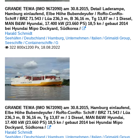
GRANDE TEMA (IMO 9672090) am 30.8.2015, Detail Laderampe,
Hamburg einlaufend, Elbe Höhe Bubendeyufer / RoRo-ConRo-
Schiff / BRZ 71.543 / Lüa 236,3 m, B 36,16 m, Tg 13,87 m / 1 Diesel,
MAN B&W/ Hyundai, 17.400 kW (23.660 PS) 18,5 kn / gebaut 2014
bei Hyundai Mipo Dockyard, Südkorea /

Harald Schmidt
Seehäfen / Deutschland / Hamburg
,
Unternehmen / Italien / Grimaldi Group
,
Seeschiffe / Containerschiffe / G
322 800x1200 Px, 18.08.2022

GRANDE TEMA (IMO 9672090) am 30.8.2015, Hamburg einlaufend,
Elbe Höhe Bubendeyufer / RoRo-ConRo- Schiff / BRZ 71.543 / Lüa
236,3 m, B 36,16 m, Tg 13,87 m / 1 Diesel, MAN B&W/ Hyundai,
17.400 kW (23.660 PS) 18,5 kn / gebaut 2014 bei Hyundai Mipo
Dockyard, Südkorea /

Harald Schmidt
Seehäfen / Deutschland / Hamburg
,
Unternehmen / Italien / Grimaldi Group
,