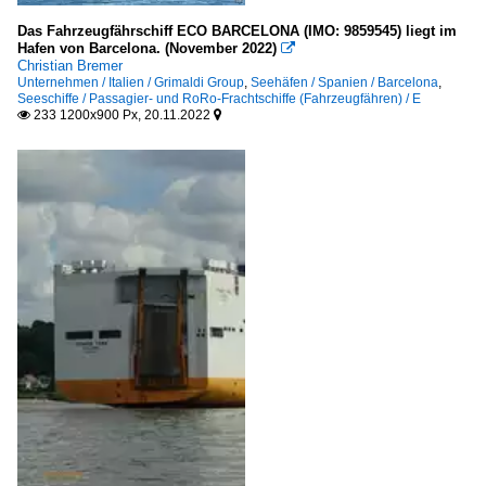
Das Fahrzeugfährschiff ECO BARCELONA (IMO: 9859545) liegt im
Hafen von Barcelona. (November 2022)

Christian Bremer
Unternehmen / Italien / Grimaldi Group
,
Seehäfen / Spanien / Barcelona
,
Seeschiffe / Passagier- und RoRo-Frachtschiffe (Fahrzeugfähren) / E
233 1200x900 Px, 20.11.2022

