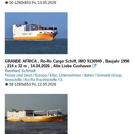
50 1280x853 Px, 13.05.2026

Ro-Ro Frachtschiffe
A
E
F
G
GRANDE AFRICA , Ro-Ro Cargo Schiff, IMO 9130949 , Baujahr 1998
Sonstiges
, 214 x 32 m , 14.04.2026 , Alte Liebe Cuxhaven

Reinhard Schmidt
Flüsse und Seen / Europa / Elbe
,
Unternehmen / Italien / Grimaldi Group
,
Flaggen, Schornsteinmarken
Seeschiffe / Ro-Ro Frachtschiffe / G
58 1280x853 Px, 12.05.2026

Schornsteinmarken - funnels