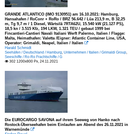
GRANDE ATLANTICO (IMO 9130951) am 16.10.2021: Hamburg,
Hansahafen / RoConr + RoRo / BRZ 56.642 / Lüa 213,9 m, B 32,25
m, Tg 9,7 m / 1 Diesel, Wärtsilä 7RTA62U, 15.540 kW (21.127 PS),
18,5 kn / 3.515 Kfz, 194 LKW, 1.321 TEU / gebaut 1999 bei
Fincantieri-Cantieri Navali Italiani Werft Palermo, Italien / Flagge:
Malta, Heimathafen: Valetta /Eigner: Atlantic Container Line, USA,
Operator: Grimaldi, Neapel, Italien / Italien

Harald Schmidt
Seehäfen / Deutschland / Hamburg
,
Unternehmen / Italien / Grimaldi Group
,
Seeschiffe / Ro-Ro Frachtschiffe / G
302 1200x800 Px, 24.11.2021

Die EUROCARGO SAVONA auf ihrem Seeweg von Hanko nach
Rostock-Überseehafen beim Einlaufen am Abend des 26.11.2021 in
Warnemünde
