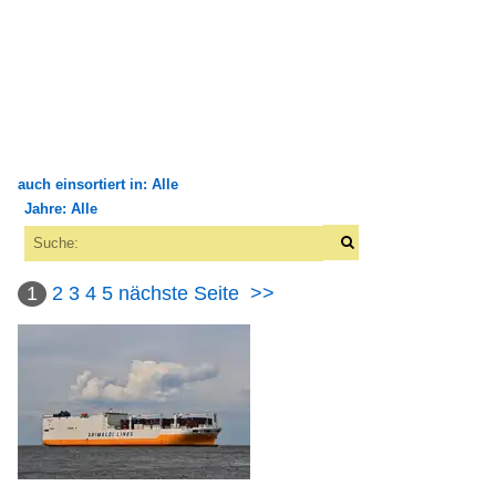
auch einsortiert in: Alle
Jahre: Alle
×
×
Alle Kategorien
Alle Jahre
Flüsse und Seen
1
2
3
4
5
nächste Seite
>>
2000
Europa
2007
Elbe
2009
Seehäfen
2010
2010
Deutschland