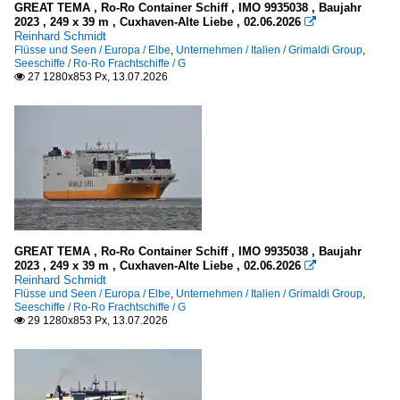
2011
GREAT TEMA , Ro-Ro Container Schiff , IMO 9935038 , Baujahr
Hamburg
2023 , 249 x 39 m , Cuxhaven-Alte Liebe , 02.06.2026

2012
Reinhard Schmidt
Lübeck und Travemünde
Flüsse und Seen / Europa / Elbe
,
Unternehmen / Italien / Grimaldi Group
,
2013
Seeschiffe / Ro-Ro Frachtschiffe / G
Rostock-Warnemünde
27 1280x853 Px, 13.07.2026

2014
2015
Malta
2016
Valletta
2017
Schweden
2018
Malmö
2019
Spanien
GREAT TEMA , Ro-Ro Container Schiff , IMO 9935038 , Baujahr
2020
2023 , 249 x 39 m , Cuxhaven-Alte Liebe , 02.06.2026

Reinhard Schmidt
Barcelona
2020
Flüsse und Seen / Europa / Elbe
,
Unternehmen / Italien / Grimaldi Group
,
Seeschiffe / Ro-Ro Frachtschiffe / G
2021
29 1280x853 Px, 13.07.2026

Seeschiffe
2022
2023
Autotransporter / vehicles carrier
2024
.Name unbekannt bzw. mehrere