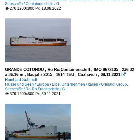
Seeschiffe / Containerschiffe / G
276 1200x800 Px, 18.08.2022

GRANDE COTONOU , Ro-Ro/Containerschiff , IMO 9672105 , 236.32
x 36.16 m , Baujahr 2015 , 1614 TEU , Cuxhaven , 09.11.2021

Reinhard Schmidt
Flüsse und Seen / Europa / Elbe
,
Unternehmen / Italien / Grimaldi Group
,
Seeschiffe / Ro-Ro Frachtschiffe / G
379 1200x800 Px, 30.11.2021
