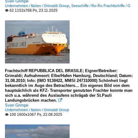
Sven Grimpe
Unternehmen / Italien / Grimaldi Group
,
Seeschiffe / Ro-Ro Frachtschiffe / G
62 1152x768 Px, 23.11.2025

Frachtschiff REPUBBLICA DEL BRASILE; Eigner/Betreiber:
Grimaldi; Aufnahmeort: Elbe/Hafen Hamburg, Deutschland; Datum:
31.08.2010; Info: (IMO 9138422, MMSI 247310000) Schönheit liegt
bekanntlich im Auge des Betrachters… Ein eigenes Bild von dem
hauptsächlich als KFZ- Transporter genutzten Frachter konnte man
sich u.a. während des Auslaufens schrägab der St.Pauli
Landungsbrücken machen.

Sven Grimpe
Unternehmen / Italien / Grimaldi Group
100 1600x1067 Px, 22.08.2025
