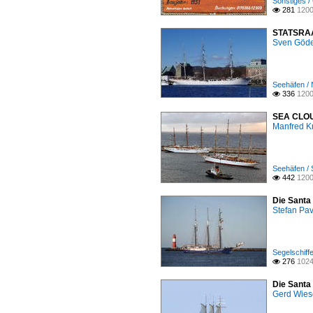
Sonstiges / 
281
1200

STATSRAA
Sven Göd
Seehäfen /
336
1200

SEA CLOUD
Manfred K
Seehäfen / 
442
1200

Die Santa
Stefan Pav
Segelschiffe
276
1024

Die Santa
Gerd Wies