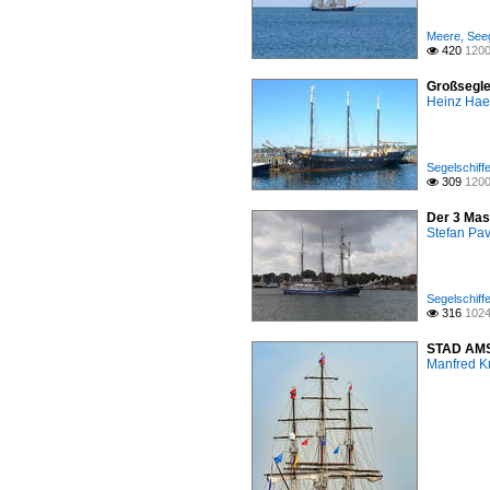
Meere, Seeg
420
1200

Großsegler
Heinz Ha
Segelschiffe
309
1200

Der 3 Mas
Stefan Pav
Segelschiffe
316
1024

STAD AMS
Manfred K