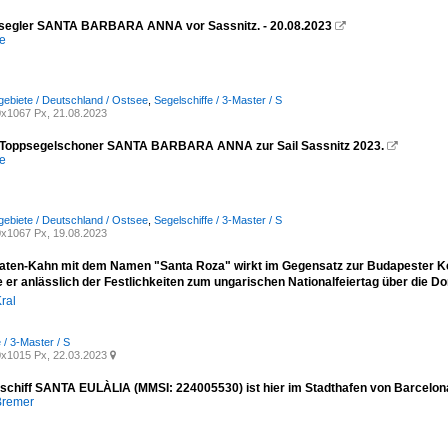
ssegler SANTA BARBARA ANNA vor Sassnitz. - 20.08.2023

e
ebiete / Deutschland / Ostsee
,
Segelschiffe / 3-Master / S
x1067 Px, 21.08.2023
-Toppsegelschoner SANTA BARBARA ANNA zur Sail Sassnitz 2023.

e
ebiete / Deutschland / Ostsee
,
Segelschiffe / 3-Master / S
x1067 Px, 19.08.2023
raten-Kahn mit dem Namen "Santa Roza" wirkt im Gegensatz zur Budapester Kette
 er anlässlich der Festlichkeiten zum ungarischen Nationalfeiertag über die Do
ral
 / 3-Master / S
x1015 Px, 22.03.2023

schiff SANTA EULÀLIA (MMSI: 224005530) ist hier im Stadthafen von Barcelo
Bremer