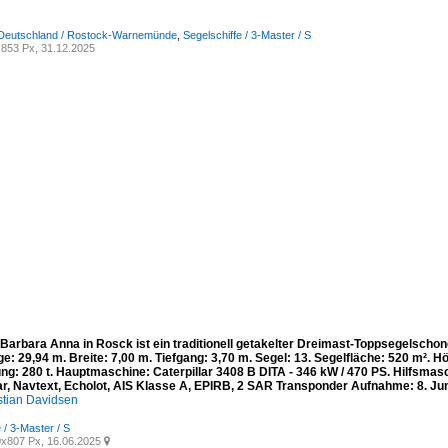
 Deutschland / Rostock-Warnemünde
,
Segelschiffe / 3-Master / S
853 Px, 31.12.2025
Barbara Anna in Rosck ist ein traditionell getakelter Dreimast-Toppsegelschon
: 29,94 m. Breite: 7,00 m. Tiefgang: 3,70 m. Segel: 13. Segelfläche: 520 m². 
g: 280 t. Haupt­maschine: Caterpillar 3408 B DITA - 346 kW / 470 PS. Hilfs­masc
r, Navtext, Echolot, AIS Klasse A, EPIRB, 2 SAR Transponder Aufnahme: 8. Ju
stian Davidsen
 / 3-Master / S
x807 Px, 16.06.2025
