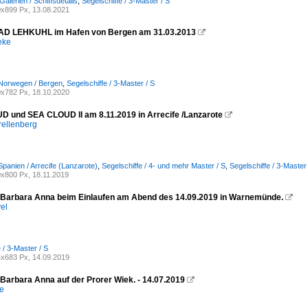
Galerien / Schiffsdetails
,
Segelschiffe / 3-Master / S
x899 Px, 13.08.2021
D LEHKUHL im Hafen von Bergen am 31.03.2013

eke
 Norwegen / Bergen
,
Segelschiffe / 3-Master / S
x782 Px, 18.10.2020
 und SEA CLOUD II am 8.11.2019 in Arrecife /Lanzarote

rellenberg
Spanien / Arrecife (Lanzarote)
,
Segelschiffe / 4- und mehr Master / S
,
Segelschiffe / 3-Master 
x800 Px, 18.11.2019
 Barbara Anna beim Einlaufen am Abend des 14.09.2019 in Warnemünde.

el
 / 3-Master / S
x683 Px, 14.09.2019
 Barbara Anna auf der Prorer Wiek. - 14.07.2019

e