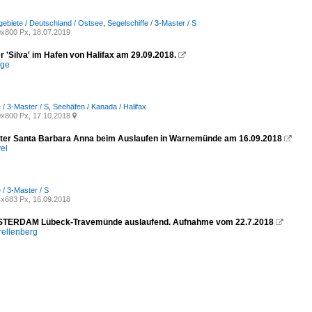
ebiete / Deutschland / Ostsee
,
Segelschiffe / 3-Master / S
x800 Px, 18.07.2019
 'Silva' im Hafen von Halifax am 29.09.2018.

ege
 / 3-Master / S
,
Seehäfen / Kanada / Halifax
x800 Px, 17.10.2018

ter Santa Barbara Anna beim Auslaufen in Warnemünde am 16.09.2018

el
 / 3-Master / S
x683 Px, 16.09.2018
TERDAM Lübeck-Travemünde auslaufend. Aufnahme vom 22.7.2018

rellenberg