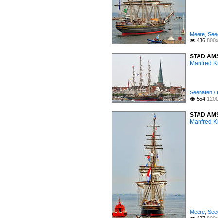
Meere, Seeg
436
800x

STAD AMS
Manfred K
Seehäfen /
554
1200

STAD AMST
Manfred K
Meere, Seeg