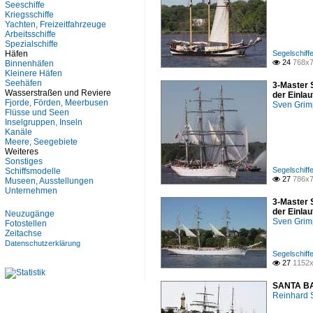
Seeschiffe
Seeschiffe
Segelschiffe
Kriegsschiffe
Sonstiges
Yachten, Freizeitfahrzeuge
Arbeitsschiffe
Spezialschiffe
Spezialschiffe
Häfen
Segelschiffe
24
768x7
Binnenhäfen

Kleinere Häfen
Seehäfen
3-Master 
Wasserstraßen und Reviere
der Einla
Fjorde, Förden, Meerbusen
Sven Gri
Flüsse und Seen
Inselgruppen, Inseln
Kanäle
Meere, Seegebiete
Weiteres
Sonstiges
Segelschiffe
Schiffsmodelle
27
786x7

Museen, Ausstellungen
Unternehmen
3-Master 
der Einla
Neuzugänge
Sven Gri
Fotostellen
Zeitachse
Datenschutzerklärung
Segelschiffe
27
1152x

SANTA BAR
Reinhard 