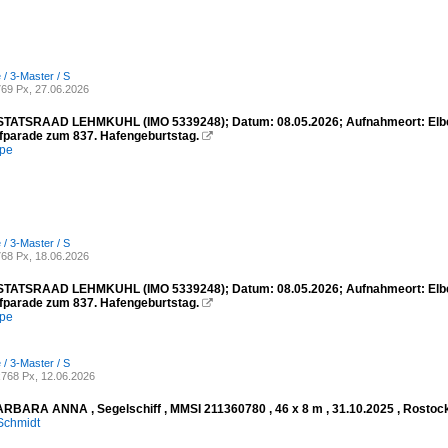
 / 3-Master / S
69 Px, 27.06.2026
STATSRAAD LEHMKUHL (IMO 5339248); Datum: 08.05.2026; Aufnahmeort: Elbe/
ufparade zum 837. Hafengeburtstag.

mpe
 / 3-Master / S
68 Px, 18.06.2026
STATSRAAD LEHMKUHL (IMO 5339248); Datum: 08.05.2026; Aufnahmeort: Elbe/
ufparade zum 837. Hafengeburtstag.

mpe
 / 3-Master / S
768 Px, 12.06.2026
BARA ANNA , Segelschiff , MMSI 211360780 , 46 x 8 m , 31.10.2025 , Rosto
Schmidt