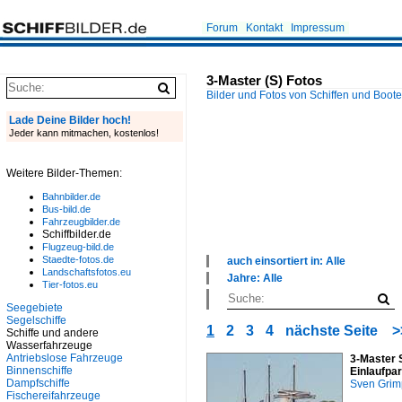
Forum
Kontakt
Impressum
3-Master (S) Fotos
Bilder und Fotos von Schiffen und Boot
Lade Deine Bilder hoch!
Jeder kann mitmachen, kostenlos!
Weitere Bilder-Themen:
Bahnbilder.de
Bus-bild.de
Fahrzeugbilder.de
Schiffbilder.de
Flugzeug-bild.de
Staedte-fotos.de
auch einsortiert in: Alle
Landschaftsfotos.eu
×
Jahre: Alle
Tier-fotos.eu
Alle Kategorien
×
Fjorde, Förden, Meerbusen
Alle Jahre
Seegebiete
Flüsse und Seen
Segelschiffe
1950
1
2
3
4
nächste Seite
>
Inselgruppen, Inseln
Schiffe und andere
1970
Wasserfahrzeuge
Kriegsschiffe
1990
Antriebslose Fahrzeuge
3-Master 
Meere, Seegebiete
2000
Binnenschiffe
Einlaufpa
Museen, Ausstellungen
2010
Dampfschiffe
Sven Gri
Seehäfen
2020
Fischereifahrzeuge