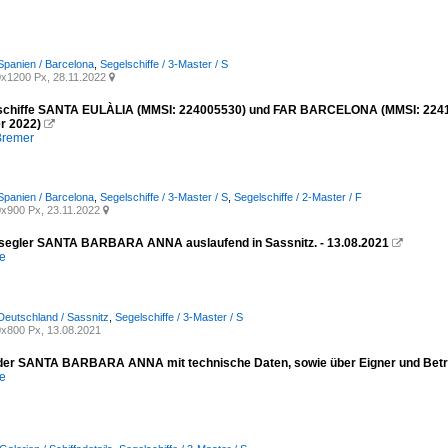
Spanien / Barcelona
,
Segelschiffe / 3-Master / S
x1200 Px, 28.11.2022

schiffe SANTA EULÀLIA (MMSI: 224005530) und FAR BARCELONA (MMSI: 224191
r 2022)

Bremer
Spanien / Barcelona
,
Segelschiffe / 3-Master / S
,
Segelschiffe / 2-Master / F
x900 Px, 23.11.2022

ssegler SANTA BARBARA ANNA auslaufend in Sassnitz. - 13.08.2021

e
Deutschland / Sassnitz
,
Segelschiffe / 3-Master / S
x800 Px, 13.08.2021
l der SANTA BARBARA ANNA mit technische Daten, sowie über Eigner und Betre
e