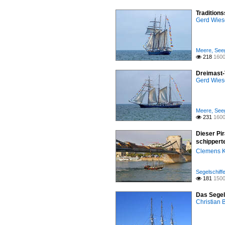
Tradition
Gerd Wies
Meere, Seeg
218
1600

Dreimast
Gerd Wies
Meere, Seeg
231
1600

Dieser Pi
schipperte
Clemens K
Segelschiffe
181
1500

Das Segel
Christian 