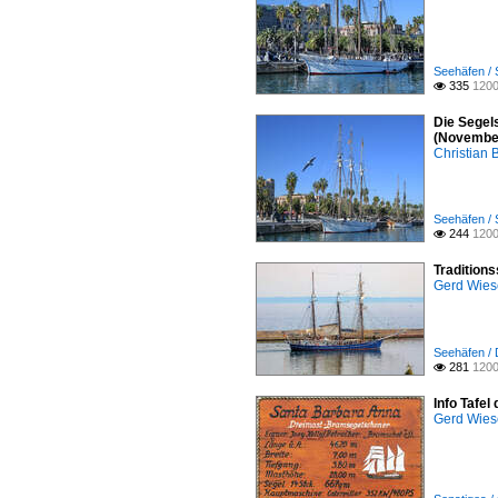
Seehäfen / 
335
1200

Die Segel
(Novembe
Christian 
Seehäfen / 
244
1200

Tradition
Gerd Wies
Seehäfen / 
281
1200

Info Tafe
Gerd Wies