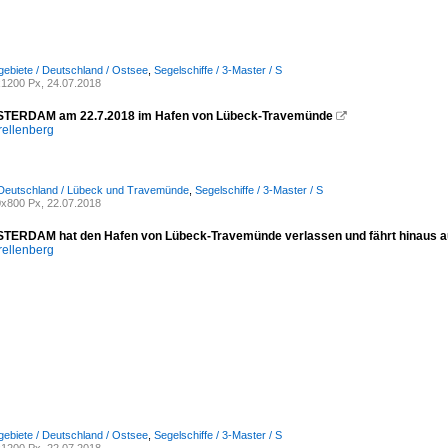
ebiete / Deutschland / Ostsee
,
Segelschiffe / 3-Master / S
1200 Px, 24.07.2018
TERDAM am 22.7.2018 im Hafen von Lübeck-Travemünde

rellenberg
 Deutschland / Lübeck und Travemünde
,
Segelschiffe / 3-Master / S
x800 Px, 22.07.2018
ERDAM hat den Hafen von Lübeck-Travemünde verlassen und fährt hinaus au
rellenberg
ebiete / Deutschland / Ostsee
,
Segelschiffe / 3-Master / S