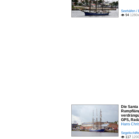
Seehäfen /
94
1280x

Die Santa 
Rumpflänge
verdrängun
GPS, Rada
Hans Chri
Segelschiffe
117
1200
