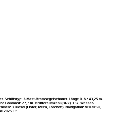
er. Schiffstyp: 3-Mast-Bram­segelschoner. Länge ü. A.: 43,25 m.
Höhe Goßmast: 27,7 m. Bruttoraum­zahl (BRZ). 137. Wasser­
hinen: 3 Diesel (Lister, Iveco, Forchett). Navigation: VHF/DSC,
ne 2025.
