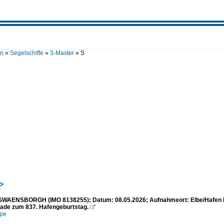
en
»
Segelschiffe
»
3-Master
»
S
>
SWAENSBORGH (IMO 8138255); Datum: 08.05.2026; Aufnahmeort: Elbe/Hafen Ha
rade zum 837. Hafengeburtstag.

mpe