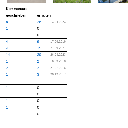
Kommentare
geschrieben
erhalten
8
26
13.04.2023
1
0
1
0
4
9
17.08.2018
4
15
27.09.2021
14
39
26.03.2023
1
2
16.03.2018
2
3
21.07.2018
1
3
20.12.2017
1
0
1
0
1
0
1
0
1
0