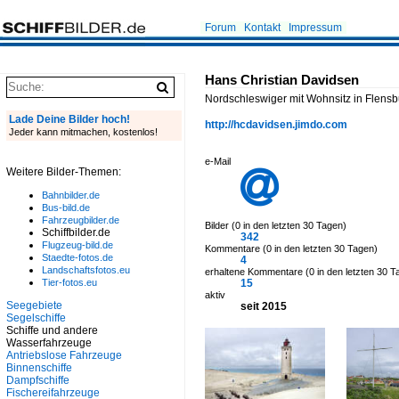
Forum
Kontakt
Impressum
Hans Christian Davidsen
Nordschleswiger mit Wohnsitz in Flensb
Lade Deine Bilder hoch!
http://hcdavidsen.jimdo.com
Jeder kann mitmachen, kostenlos!
e-Mail
Weitere Bilder-Themen:

Bahnbilder.de
Bus-bild.de
Fahrzeugbilder.de
Bilder (0 in den letzten 30 Tagen)
Schiffbilder.de
342
Flugzeug-bild.de
Kommentare (0 in den letzten 30 Tagen)
Staedte-fotos.de
4
Landschaftsfotos.eu
erhaltene Kommentare (0 in den letzten 30 T
Tier-fotos.eu
15
aktiv
Seegebiete
seit 2015
Segelschiffe
Schiffe und andere
Wasserfahrzeuge
Antriebslose Fahrzeuge
Binnenschiffe
Dampfschiffe
Fischereifahrzeuge