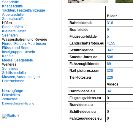
Seeschiffe
Kriegsschiffe
Yachten, Freizeitfahrzeuge
Arbeitsschiffe
Bilder
Spezialschiffe
Häfen
Bahnbilder.de
316
Binnenhäfen
Bus-bild.de
9
Kleinere Häfen
Seehäfen
Flugzeug-bild.de
5
Wasserstraßen und Reviere
Landschaftsfotos.eu
4155
Fjorde, Förden, Meerbusen
Flüsse und Seen
Schiffbilder.de
342
Inselgruppen, Inseln
Kanäle
Staedte-fotos.de
5081
Meere, Seegebiete
Fahrzeugbilder.de
69
Weiteres
Sonstiges
Rail-pictures.com
328
Schiffsmodelle
Museen, Ausstellungen
Tier-fotos.eu
229
Unternehmen
Videos
Neuzugänge
Bahnvideos.eu
34
Fotostellen
Flugzeugvideos.eu
0
Zeitachse
Datenschutzerklärung
Busvideos.eu
1
Schiffvideos.eu
0
Fahrzeugvideos.eu
0