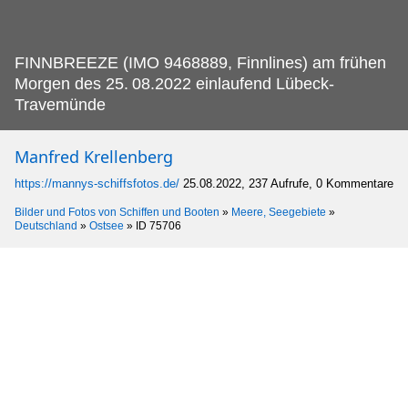
FINNBREEZE (IMO 9468889, Finnlines) am frühen
Morgen des 25.
08.2022 einlaufend Lübeck-
Travemünde
Manfred Krellenberg
https://mannys-schiffsfotos.de/
25.08.2022, 237 Aufrufe, 0 Kommentare
Bilder und Fotos von Schiffen und Booten
»
Meere, Seegebiete
»
Deutschland
»
Ostsee
»
ID 75706