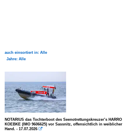
auch einsortiert in: Alle
Jahre: Alle
×
×
Alle Kategorien
Alle Jahre
Meere, Seegebiete
2000
Deutschland
2009
Ostsee
2010
Seehäfen
2010
NOTARIUS das Tochterboot des Seenotrettungskreuzer’s HARRO
KOEBKE (IMO 9606625) vor Sassnitz, offensichtlich in weiblicher
2012
Hand. - 17.07.2026

Deutschland