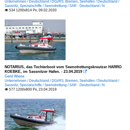
Unternehmen / Deutschland / DGzRS, Bremen
,
Seehäfen / Deutschland /
Sassnitz
,
Spezialschiffe / Seenotrettung / SAR - Deutschland / N
534 1200x814 Px, 09.02.2020

NOTARIUS, das Tochterboot vom Seenotrettungskreutzer HARRO
KOEBKE, im Sassnitzer Hafen. - 23.04.2019

Gerd Wiese
Unternehmen / Deutschland / DGzRS, Bremen
,
Seehäfen / Deutschland /
Sassnitz
,
Spezialschiffe / Seenotrettung / SAR - Deutschland / N
577 1200x800 Px, 23.04.2019
