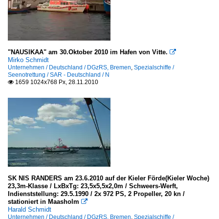
"NAUSIKAA" am 30.Oktober 2010 im Hafen von Vitte.

Mirko Schmidt
Unternehmen / Deutschland / DGzRS, Bremen
,
Spezialschiffe /
Seenotrettung / SAR - Deutschland / N
1659 1024x768 Px, 28.11.2010

SK NIS RANDERS am 23.6.2010 auf der Kieler Förde(Kieler Woche)
23,3m-Klasse / LxBxTg: 23,5x5,5x2,0m / Schweers-Werft,
Indienststellung: 29.5.1990 / 2x 972 PS, 2 Propeller, 20 kn /
stationiert in Maasholm

Harald Schmidt
Unternehmen / Deutschland / DGzRS, Bremen
,
Spezialschiffe /