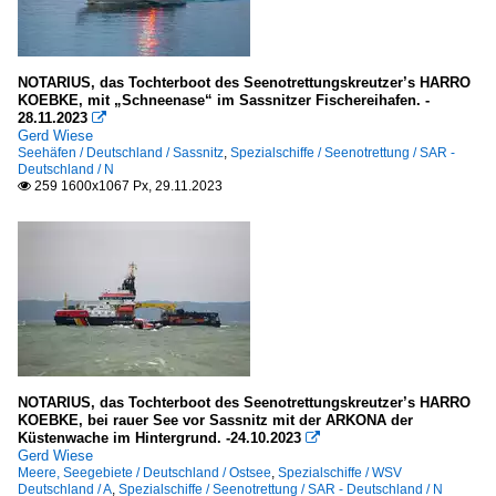
Unternehmen
Deutschland
NOTARIUS, das Tochterboot des Seenotrettungskreutzer’s HARRO
DGzRS, Bremen
KOEBKE, mit „Schneenase“ im Sassnitzer Fischereihafen. -
28.11.2023

Otto Wulf, Cuxhaven - Rostock
Gerd Wiese
Seehäfen / Deutschland / Sassnitz
,
Spezialschiffe / Seenotrettung / SAR -
Deutschland / N
259 1600x1067 Px, 29.11.2023

NOTARIUS, das Tochterboot des Seenotrettungskreutzer’s HARRO
KOEBKE, bei rauer See vor Sassnitz mit der ARKONA der
Küstenwache im Hintergrund. -24.10.2023

Gerd Wiese
Meere, Seegebiete / Deutschland / Ostsee
,
Spezialschiffe / WSV
Deutschland / A
,
Spezialschiffe / Seenotrettung / SAR - Deutschland / N