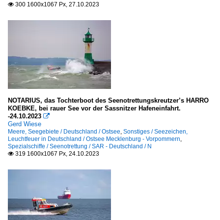
300 1600x1067 Px, 27.10.2023

NOTARIUS, das Tochterboot des Seenotrettungskreutzer’s HARRO
KOEBKE, bei rauer See vor der Sassnitzer Hafeneinfahrt.
-24.10.2023

Gerd Wiese
Meere, Seegebiete / Deutschland / Ostsee
,
Sonstiges / Seezeichen,
Leuchtfeuer in Deutschland / Ostsee Mecklenburg - Vorpommern
,
Spezialschiffe / Seenotrettung / SAR - Deutschland / N
319 1600x1067 Px, 24.10.2023
