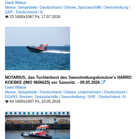
Gerd Wiese
2015
Meere, Seegebiete / Deutschland / Ostsee
,
Spezialschiffe / Seenotrettung /
Bremerhaven
SAR - Deutschland / N
2016
25 1600x1067 Px, 17.07.2026

Sassnitz
2017
2019
Sonstiges
2020
Seezeichen, Leuchtfeuer in Deutschland
2020
Ostsee Mecklenburg - Vorpommern
2022
Spezialschiffe
2023
NOTARIUS, das Tochterboot des Seenotrettungskreutzer's HARRO
KOEBKE (IMO 9606625) vor Sassnitz. - 09.05.2026

2026
Gerd Wiese
Schlepper / tugs
Meere, Seegebiete / Deutschland / Ostsee
,
Unternehmen / Deutschland /
DGzRS, Bremen
,
Spezialschiffe / Seenotrettung / SAR - Deutschland / N
W
64 1600x1067 Px, 10.05.2026

WSV Deutschland
A