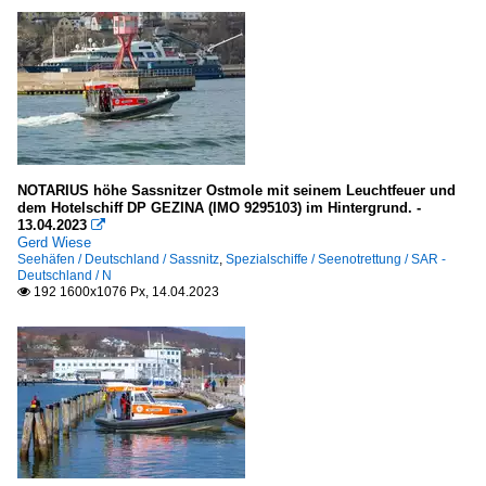
NOTARIUS höhe Sassnitzer Ostmole mit seinem Leuchtfeuer und
dem Hotelschiff DP GEZINA (IMO 9295103) im Hintergrund. -
13.04.2023

Gerd Wiese
Seehäfen / Deutschland / Sassnitz
,
Spezialschiffe / Seenotrettung / SAR -
Deutschland / N
192 1600x1076 Px, 14.04.2023
