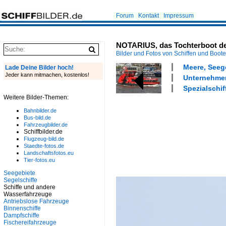
Forum
Kontakt
Impressum
NOTARIUS, das Tochterboot de
Bilder und Fotos von Schiffen und Boot
Meere, Seeg
Lade Deine Bilder hoch!
Jeder kann mitmachen, kostenlos!
Unternehmen
Spezialschif
Weitere Bilder-Themen:
Bahnbilder.de
Bus-bild.de
Fahrzeugbilder.de
Schiffbilder.de
Flugzeug-bild.de
Staedte-fotos.de
Landschaftsfotos.eu
Tier-fotos.eu
Seegebiete
Segelschiffe
Schiffe und andere
Wasserfahrzeuge
Antriebslose Fahrzeuge
Binnenschiffe
Dampfschiffe
Fischereifahrzeuge