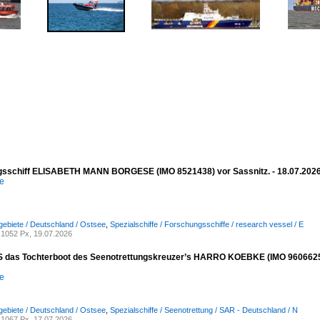
sschiff ELISABETH MANN BORGESE (IMO 8521438) vor Sassnitz. - 18.07.202
e
ebiete / Deutschland / Ostsee
,
Spezialschiffe / Forschungsschiffe / research vessel / E
1052 Px, 19.07.2026
das Tochterboot des Seenotrettungskreuzer’s HARRO KOEBKE (IMO 9606625) vor
e
ebiete / Deutschland / Ostsee
,
Spezialschiffe / Seenotrettung / SAR - Deutschland / N
1067 Px, 17.07.2026