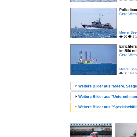
Polizeibo
Gerd Wies
Meere, Seeg
30
1

 1
Errichter
im Bild m
Gerd Wies
Meere, Seeg
30
1600x

Weitere Bilder aus "Meere, Seege
Weitere Bilder aus "Unternehmen
Weitere Bilder aus "Spezialschiff