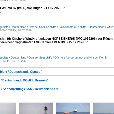
ot WARNOW (IMO -) vor Rügen. - 13.07.2026

e
ebiete / Deutschland / Ostsee
,
Spezialschiffe / Polizeiboote u. -schiffe - Deutschland / 
600x1031 Px, 16.07.2026
schiff für Offshore Windkraftanlagen NORSE ENERGI (IMO 1035296) vor Rügen
it den beschlagnahmten LNG Tanker EVENTIN. - 15.07.2026

e
ebiete / Deutschland / Ostsee
,
Seeschiffe / Offshore-Versorgungs- und Hilfsschiffe / N
1056 Px, 15.07.2026
biete / Deutschland / Ostsee"
 / Deutschland / DGzRS, Bremen"
e / Seenotrettung / SAR - Deutschland / N"