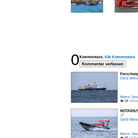
0
Kommentare,
Alle Kommentare
Kommentar verfassen
Forschung
Gerd Wies
Meere, Seeg
24
1600x

NOTARIUS 

Gerd Wies
Meere, Seeg
25
1600x
