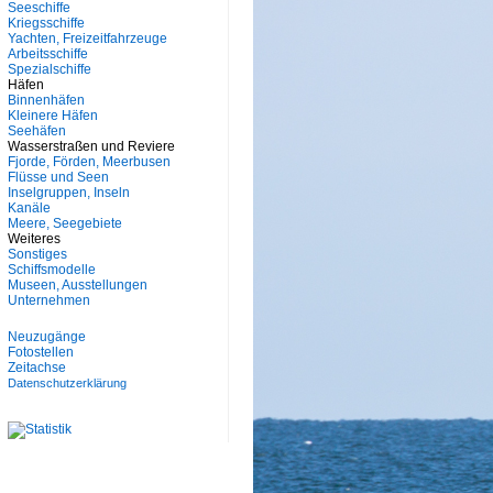
Seeschiffe
Kriegsschiffe
Yachten, Freizeitfahrzeuge
Arbeitsschiffe
Spezialschiffe
Häfen
Binnenhäfen
Kleinere Häfen
Seehäfen
Wasserstraßen und Reviere
Fjorde, Förden, Meerbusen
Flüsse und Seen
Inselgruppen, Inseln
Kanäle
Meere, Seegebiete
Weiteres
Sonstiges
Schiffsmodelle
Museen, Ausstellungen
Unternehmen
Neuzugänge
Fotostellen
Zeitachse
Datenschutzerklärung