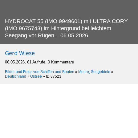
HYDROCAT 55 (IMO 9949601) mit ULTRA CORY
(IMO 9675743) im Hintergrund bei leichtem
Seegang vor Rügen.
- 06.05.2026
Gerd Wiese
06.05.2026, 61 Aufrufe, 0 Kommentare
Bilder und Fotos von Schiffen und Booten
»
Meere, Seegebiete
»
Deutschland
»
Ostsee
»
ID 87523