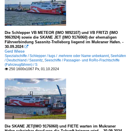
Die Schlepper VB METEOR (IMO 9892107) und VB FRITZI (IMO
9863924) sowie die SKANE JET (IMO 9176060) der ehemaligen
Fährverbindung Sassnitz-Trelleborg liegend im Mukraner Hafen. -
30.09.2024

Gerd Wiese
Spezialschiffe / Schlepper / tugs / .mehrere oder Name unbekannt
,
Seehäfen
/ Deutschland / Sassnitz
,
Seeschiffe / Passagier- und RoRo-Frachtschiffe
(Fahrzeugfähren) / S
250 1600x1067 Px, 01.10.2024

Die SKANE JET(IMO 9176060) und FIETE warten im Mukraner
Hafen scheinbar drauf was die Zukunft bringen wird. - 30.09.2024