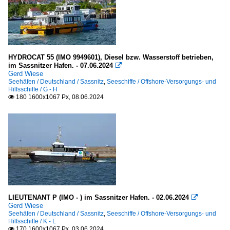
HYDROCAT 55 (IMO 9949601), Diesel bzw. Wasserstoff betrieben,
im Sassnitzer Hafen. - 07.06.2024

Gerd Wiese
Seehäfen / Deutschland / Sassnitz
,
Seeschiffe / Offshore-Versorgungs- und
Hilfsschiffe / G - H
180 1600x1067 Px, 08.06.2024

LIEUTENANT P (IMO - ) im Sassnitzer Hafen. - 02.06.2024

Gerd Wiese
Seehäfen / Deutschland / Sassnitz
,
Seeschiffe / Offshore-Versorgungs- und
Hilfsschiffe / K - L
170 1600x1067 Px, 03.06.2024
