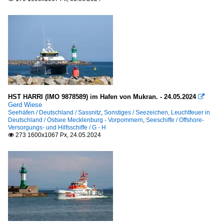
HST HARRI (IMO 9878589) im Hafen von Mukran. - 24.05.2024

Gerd Wiese
Seehäfen / Deutschland / Sassnitz
,
Sonstiges / Seezeichen, Leuchtfeuer in
Deutschland / Ostsee Mecklenburg - Vorpommern
,
Seeschiffe / Offshore-
Versorgungs- und Hilfsschiffe / G - H
273 1600x1067 Px, 24.05.2024
