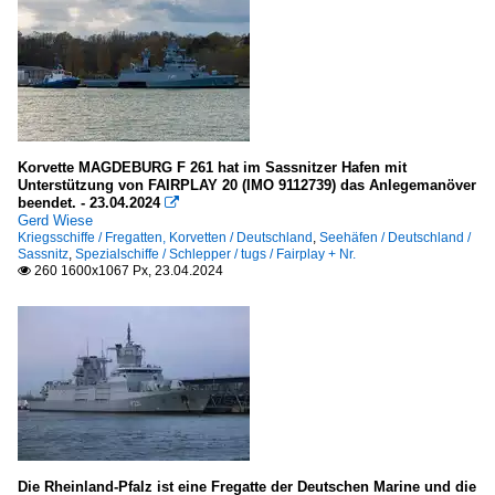
Korvette MAGDEBURG F 261 hat im Sassnitzer Hafen mit
Unterstützung von FAIRPLAY 20 (IMO 9112739) das Anlegemanöver
beendet. - 23.04.2024

Gerd Wiese
Kriegsschiffe / Fregatten, Korvetten / Deutschland
,
Seehäfen / Deutschland /
Sassnitz
,
Spezialschiffe / Schlepper / tugs / Fairplay + Nr.
260 1600x1067 Px, 23.04.2024

Die Rheinland-Pfalz ist eine Fregatte der Deutschen Marine und die