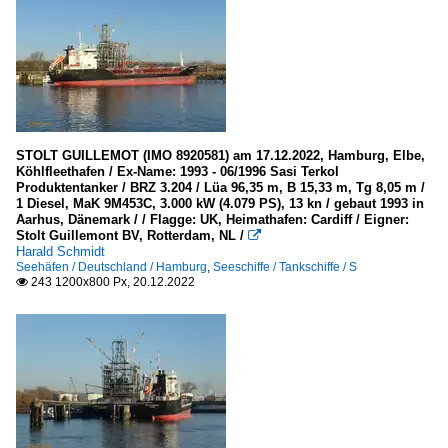
STOLT GUILLEMOT (IMO 8920581) am 17.12.2022, Hamburg, Elbe,
Köhlfleethafen / Ex-Name: 1993 - 06/1996 Sasi Terkol
Produktentanker / BRZ 3.204 / Lüa 96,35 m, B 15,33 m, Tg 8,05 m /
1 Diesel, MaK 9M453C, 3.000 kW (4.079 PS), 13 kn / gebaut 1993 in
Aarhus, Dänemark / / Flagge: UK, Heimathafen: Cardiff / Eigner:
Stolt Guillemont BV, Rotterdam, NL /

Harald Schmidt
Seehäfen / Deutschland / Hamburg
,
Seeschiffe / Tankschiffe / S
243 1200x800 Px, 20.12.2022
