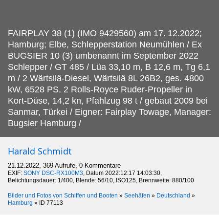
FAIRPLAY 38 (1) (IMO 9429560) am 17.
12.2022;
Hamburg; Elbe, Schlepperstation Neumühlen / Ex
BUGSIER 10 (3) umbenannt im September 2022
Schlepper / GT 485 / Lüa 33,10 m, B 12,6 m, Tg 6,1
m / 2 Wärtsilä-Diesel, Wärtsilä 8L 26B2, ges. 4800
kW, 6528 PS, 2 Rolls-Royce Ruder-Propeller in
Kort-Düse, 14,2 kn, Pfahlzug 98 t / gebaut 2009 bei
Sanmar, Türkei / Eigner: Fairplay Towage, Manager:
Bugsier Hamburg /
Harald Schmidt
21.12.2022, 369 Aufrufe, 0 Kommentare
EXIF:
SONY DSC-RX100M3
, Datum 2022:12:17 14:03:30,
Belichtungsdauer: 1/400, Blende: 56/10, ISO125, Brennweite: 880/100
Bilder und Fotos von Schiffen und Booten
»
Seehäfen
»
Deutschland
»
Hamburg
»
ID 77113