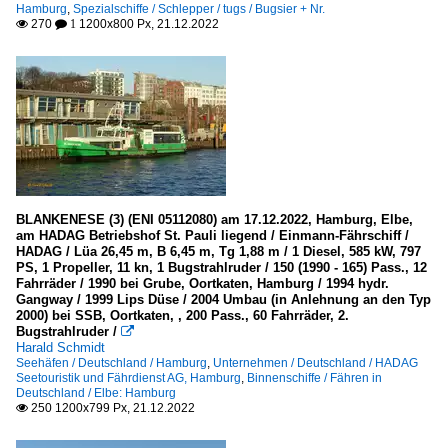
Hamburg
,
Spezialschiffe / Schlepper / tugs / Bugsier + Nr.
270
1200x800 Px, 21.12.2022

 1
BLANKENESE (3) (ENI 05112080) am 17.12.2022, Hamburg, Elbe,
am HADAG Betriebshof St. Pauli liegend / Einmann-Fährschiff /
HADAG / Lüa 26,45 m, B 6,45 m, Tg 1,88 m / 1 Diesel, 585 kW, 797
PS, 1 Propeller, 11 kn, 1 Bugstrahlruder / 150 (1990 - 165) Pass., 12
Fahrräder / 1990 bei Grube, Oortkaten, Hamburg / 1994 hydr.
Gangway / 1999 Lips Düse / 2004 Umbau (in Anlehnung an den Typ
2000) bei SSB, Oortkaten, , 200 Pass., 60 Fahrräder, 2.
Bugstrahlruder /

Harald Schmidt
Seehäfen / Deutschland / Hamburg
,
Unternehmen / Deutschland / HADAG
Seetouristik und Fährdienst AG, Hamburg
,
Binnenschiffe / Fähren in
Deutschland / Elbe: Hamburg
250 1200x799 Px, 21.12.2022
