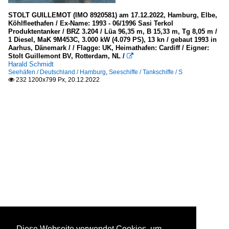
STOLT GUILLEMOT (IMO 8920581) am 17.12.2022, Hamburg, Elbe,
Köhlfleethafen / Ex-Name: 1993 - 06/1996 Sasi Terkol
Produktentanker / BRZ 3.204 / Lüa 96,35 m, B 15,33 m, Tg 8,05 m /
1 Diesel, MaK 9M453C, 3.000 kW (4.079 PS), 13 kn / gebaut 1993 in
Aarhus, Dänemark / / Flagge: UK, Heimathafen: Cardiff / Eigner:
Stolt Guillemont BV, Rotterdam, NL /

Harald Schmidt
Seehäfen / Deutschland / Hamburg
,
Seeschiffe / Tankschiffe / S
232 1200x799 Px, 20.12.2022

Diese Webseite verwendet Cookies, um