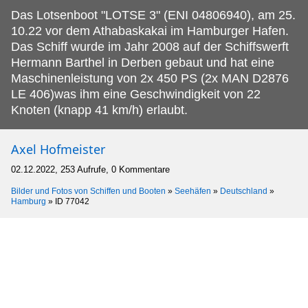
Das Lotsenboot "LOTSE 3" (ENI 04806940), am 25.
10.22 vor dem Athabaskakai im Hamburger Hafen.
Das Schiff wurde im Jahr 2008 auf der Schiffswerft
Hermann Barthel in Derben gebaut und hat eine
Maschinenleistung von 2x 450 PS (2x MAN D2876
LE 406)was ihm eine Geschwindigkeit von 22
Knoten (knapp 41 km/h) erlaubt.
Axel Hofmeister
02.12.2022, 253 Aufrufe, 0 Kommentare
Bilder und Fotos von Schiffen und Booten
»
Seehäfen
»
Deutschland
»
Hamburg
»
ID 77042