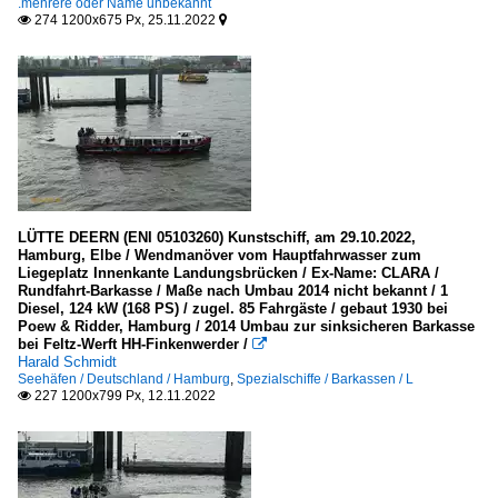
.mehrere oder Name unbekannt
274 1200x675 Px, 25.11.2022


LÜTTE DEERN (ENI 05103260) Kunstschiff, am 29.10.2022,
Hamburg, Elbe / Wendmanöver vom Hauptfahrwasser zum
Liegeplatz Innenkante Landungsbrücken / Ex-Name: CLARA /
Rundfahrt-Barkasse / Maße nach Umbau 2014 nicht bekannt / 1
Diesel, 124 kW (168 PS) / zugel. 85 Fahrgäste / gebaut 1930 bei
Poew & Ridder, Hamburg / 2014 Umbau zur sinksicheren Barkasse
bei Feltz-Werft HH-Finkenwerder /

Harald Schmidt
Seehäfen / Deutschland / Hamburg
,
Spezialschiffe / Barkassen / L
227 1200x799 Px, 12.11.2022
