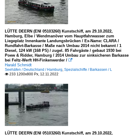
LÜTTE DEERN (ENI 05103260) Kunstschiff, am 29.10.2022,
Hamburg, Elbe / Wendmanöver vom Hauptfahrwasser zum
Liegeplatz Innenkante Landungsbrücken / Ex-Name: CLARA /
Rundfahrt-Barkasse / Maße nach Umbau 2014 nicht bekannt / 1
Diesel, 124 kW (168 PS) / zugel. 85 Fahrgäste / gebaut 1930 bei
Poew & Ridder, Hamburg / 2014 Umbau zur sinksicheren Barkasse
bei Feltz-Werft HH-Finkenwerder /

Harald Schmidt
Seehäfen / Deutschland / Hamburg
,
Spezialschiffe / Barkassen / L
233 1200x800 Px, 12.11.2022

LÜTTE DEERN (ENI 05103260) Kunstschiff, am 29.10.2022,