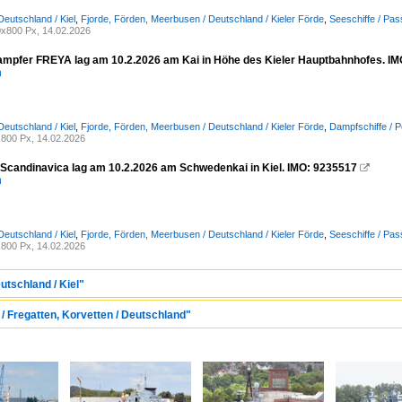
Deutschland / Kiel
,
Fjorde, Förden, Meerbusen / Deutschland / Kieler Förde
,
Seeschiffe / Pas
x800 Px, 14.02.2026
mpfer FREYA lag am 10.2.2026 am Kai in Höhe des Kieler Hauptbahnhofes. IM
n
Deutschland / Kiel
,
Fjorde, Förden, Meerbusen / Deutschland / Kieler Förde
,
Dampfschiffe / 
800 Px, 14.02.2026
 Scandinavica lag am 10.2.2026 am Schwedenkai in Kiel. IMO: 9235517

n
Deutschland / Kiel
,
Fjorde, Förden, Meerbusen / Deutschland / Kieler Förde
,
Seeschiffe / Pas
800 Px, 14.02.2026
utschland / Kiel"
 / Fregatten, Korvetten / Deutschland"