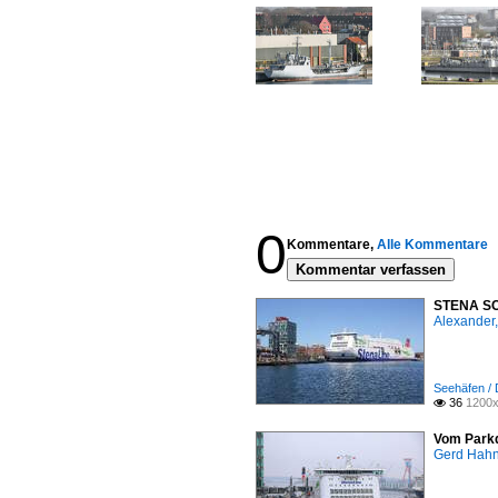
0
Kommentare,
Alle Kommentare
Kommentar verfassen
STENA SCA
Alexander,
Seehäfen / 
36
1200x

Vom Parkd
Gerd Hah