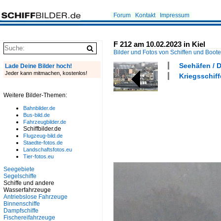
Forum
Kontakt
Impressum
F 212 am 10.02.2023 in Kiel
Bilder und Fotos von Schiffen und Boot
Seehäfen / D
Lade Deine Bilder hoch!
Jeder kann mitmachen, kostenlos!
Kriegsschiff
Weitere Bilder-Themen:
Bahnbilder.de
Bus-bild.de
Fahrzeugbilder.de
Schiffbilder.de
Flugzeug-bild.de
Staedte-fotos.de
Landschaftsfotos.eu
Tier-fotos.eu
Seegebiete
Segelschiffe
Schiffe und andere
Wasserfahrzeuge
Antriebslose Fahrzeuge
Binnenschiffe
Dampfschiffe
Fischereifahrzeuge