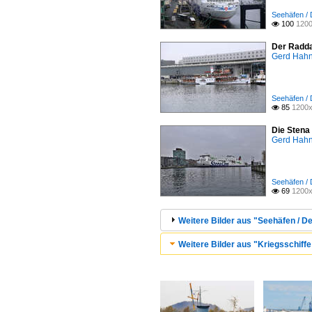
Seehäfen / 
100
1200

Der Radda
Gerd Hah
Seehäfen / 
85
1200x

Die Stena
Gerd Hah
Seehäfen / 
69
1200x

Weitere Bilder aus "Seehäfen / De
Weitere Bilder aus "Kriegsschiffe