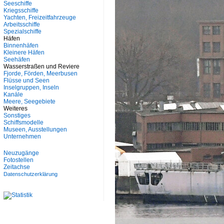
Seeschiffe
Kriegsschiffe
Yachten, Freizeitfahrzeuge
Arbeitsschiffe
Spezialschiffe
Häfen
Binnenhäfen
Kleinere Häfen
Seehäfen
Wasserstraßen und Reviere
Fjorde, Förden, Meerbusen
Flüsse und Seen
Inselgruppen, Inseln
Kanäle
Meere, Seegebiete
Weiteres
Sonstiges
Schiffsmodelle
Museen, Ausstellungen
Unternehmen
Neuzugänge
Fotostellen
Zeitachse
Datenschutzerklärung