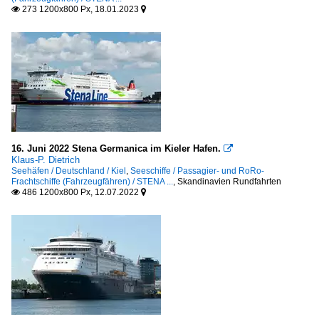
273 1200x800 Px, 18.01.2023


16. Juni 2022 Stena Germanica im Kieler Hafen.

Klaus-P. Dietrich
Seehäfen / Deutschland / Kiel
,
Seeschiffe / Passagier- und RoRo-
Frachtschiffe (Fahrzeugfähren) / STENA ...
,
Skandinavien Rundfahrten
486 1200x800 Px, 12.07.2022

