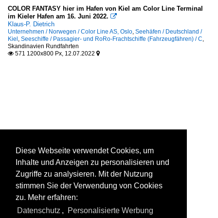
COLOR FANTASY hier im Hafen von Kiel am Color Line Terminal
im Kieler Hafen am 16. Juni 2022.

Klaus-P. Dietrich
Unternehmen / Norwegen / Color Line AS, Oslo
,
Seehäfen / Deutschland /
Kiel
,
Seeschiffe / Passagier- und RoRo-Frachtschiffe (Fahrzeugfähren) / C
,
Skandinavien Rundfahrten
571 1200x800 Px, 12.07.2022


Diese Webseite verwendet Cookies, um
Inhalte und Anzeigen zu personalisieren und
Zugriffe zu analysieren. Mit der Nutzung
stimmen Sie der Verwendung von Cookies
zu. Mehr erfahren:
Datenschutz
,
Personalisierte Werbung