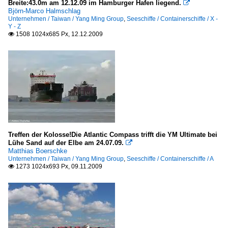
Breite:43.0m am 12.12.09 im Hamburger Hafen liegend.

Björn-Marco Halmschlag
Unternehmen / Taiwan / Yang Ming Group
,
Seeschiffe / Containerschiffe / X -
Y - Z
1508 1024x685 Px, 12.12.2009

Treffen der Kolosse!Die Atlantic Compass trifft die YM Ultimate bei
Lühe Sand auf der Elbe am 24.07.09.

Matthias Boerschke
Unternehmen / Taiwan / Yang Ming Group
,
Seeschiffe / Containerschiffe / A
1273 1024x693 Px, 09.11.2009
