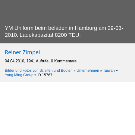
YM Uniform beim beladen in Hamburg am 29-03-
2010.
Ladekapazität 8200 TEU.
Reiner Zimpel
04.04.2010, 1941 Aufrufe, 0 Kommentare
Bilder und Fotos von Schiffen und Booten
»
Unternehmen
»
Taiwan
»
Yang Ming Group
»
ID 15767