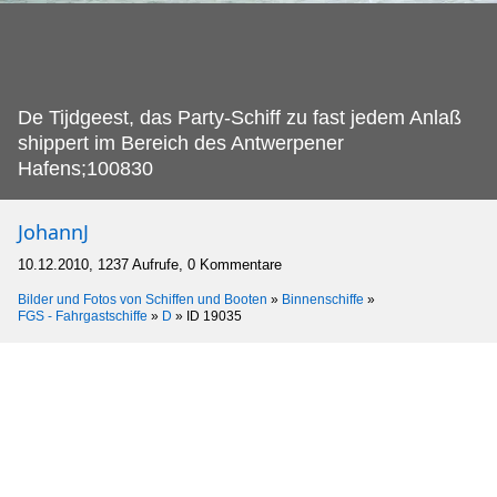
De Tijdgeest, das Party-Schiff zu fast jedem Anlaß
shippert im Bereich des Antwerpener
Hafens;100830
JohannJ
10.12.2010, 1237 Aufrufe, 0 Kommentare
Bilder und Fotos von Schiffen und Booten
»
Binnenschiffe
»
FGS - Fahrgastschiffe
»
D
»
ID 19035