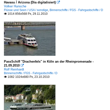
Havasu / Arizona (Dia digitalisiert)

Volker Hunsche
Flüsse und Seen / USA / sonstige
,
Binnenschiffe / FGS - Fahrgastschiffe / D
1014 856x568 Px, 29.11.2010

PassSchiff "Drachenfels" in Köln an der Rheinpromenade -
21.09.2010

Rolf Reinhardt
Binnenschiffe / FGS - Fahrgastschiffe / D
1082 1024x680 Px, 23.10.2010
