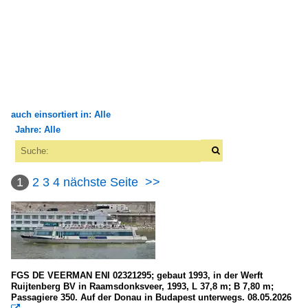
auch einsortiert in: Alle
Jahre: Alle
×
×
Alle Kategorien
Alle Jahre
Binnenschiffe
1
2
3
4
nächste Seite
>>
1950
FGS - Fahrgastschiffe
1954
S
1990
Dampfschiffe
1992
FGS DE VEERMAN ENI 02321295; gebaut 1993, in der Werft
Ruijtenberg BV in Raamsdonksveer, 1993, L 37,8 m; B 7,80 m;
1993
Passagiere 350. Auf der Donau in Budapest unterwegs. 08.05.2026
Personendampfer (Binnen)