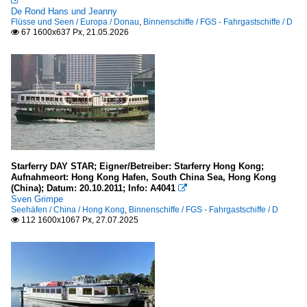

1998
De Rond Hans und Jeanny
S
Flüsse und Seen / Europa / Donau
,
Binnenschiffe / FGS - Fahrgastschiffe / D
1999
67 1600x637 Px, 21.05.2026

Flüsse und Seen
2000
2002
Deutschland
2003
Seen in Berlin und Brandenburg
2004
Weser und Nebenflüsse
2005
Europa
2006
Starferry DAY STAR; Eigner/Betreiber: Starferry Hong Kong;
Bodensee
2007
Aufnahmeort: Hong Kong Hafen, South China Sea, Hong Kong
(China); Datum: 20.10.2011; Info: A4041

Donau
2008
Sven Grimpe
Seehäfen / China / Hong Kong
,
Binnenschiffe / FGS - Fahrgastschiffe / D
Elbe
2009
112 1600x1067 Px, 27.07.2025

Lago Maggiore
2010
Mosel und Saar
2010
Oder und Neisse
2011
Rhein