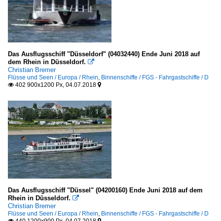
Das Ausflugsschiff "Düsseldorf" (04032440) Ende Juni 2018 auf
dem Rhein in Düsseldorf.

Christian Bremer
Flüsse und Seen / Europa / Rhein
,
Binnenschiffe / FGS - Fahrgastschiffe / D
402 900x1200 Px, 04.07.2018


Das Ausflugsschiff "Düssel" (04200160) Ende Juni 2018 auf dem
Rhein in Düsseldorf.

Christian Bremer
Flüsse und Seen / Europa / Rhein
,
Binnenschiffe / FGS - Fahrgastschiffe / D