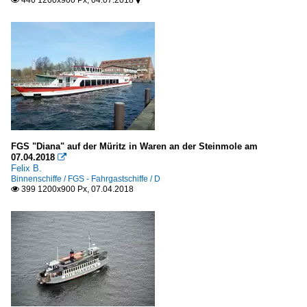
440 1200x900 Px, 04.07.2018


FGS "Diana" auf der Müritz in Waren an der Steinmole am
07.04.2018

Felix B.
Binnenschiffe / FGS - Fahrgastschiffe / D
399 1200x900 Px, 07.04.2018
