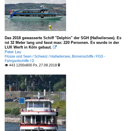
Das 2018 gewasserte Schiff "Delphin" der SGH (Hallwilersee). Es
ist 32 Meter lang und fasst max: 220 Personen. Es wurde in der
LUX Werft in Köln gebaut.

Peter Leu
Flüsse und Seen / Schweiz / Hallwilersee
,
Binnenschiffe / FGS -
Fahrgastschiffe / D
443 1200x800 Px, 27.08.2018

