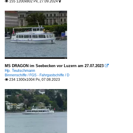
155 1200x802 Px, 27.09.2024


Zürichsee
USA
sonstige
Kanäle
Deutschland
MS DRAGON im Seebecken vor Luzern am 27.07.2023

Elbe-Seitenkanal
Hp. Teutschmann
Binnenschiffe / FGS - Fahrgastschiffe / D
234 1300x1004 Px, 07.08.2023

Museen, Ausstellungen
Deutschland
Museumshafen Wolgast
Seehäfen