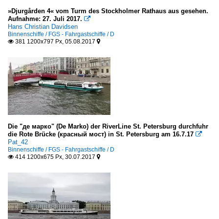
»Djurgården 4« vom Turm des Stockholmer Rathaus aus gesehen.
Aufnahme: 27. Juli 2017.

Hans Christian Davidsen
Binnenschiffe / FGS - Fahrgastschiffe / D
381 1200x797 Px, 05.08.2017


Die "де марко" (De Marko) der RiverLine St. Petersburg durchfuhr
die Rote Brücke (красный мост) in St. Petersburg am 16.7.17

Pat_42
Binnenschiffe / FGS - Fahrgastschiffe / D
414 1200x675 Px, 30.07.2017

