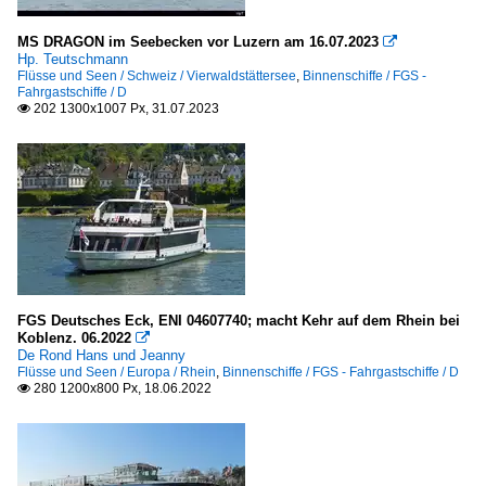
China
Hong Kong
MS DRAGON im Seebecken vor Luzern am 16.07.2023

Hp. Teutschmann
Flüsse und Seen / Schweiz / Vierwaldstättersee
,
Binnenschiffe / FGS -
Deutschland
Fahrgastschiffe / D
202 1300x1007 Px, 31.07.2023

Bremen
Bremerhaven
Schweden
Stockholm
Segelschiffe
FGS Deutsches Eck, ENI 04607740; macht Kehr auf dem Rhein bei
Koblenz. 06.2022

3-Master
De Rond Hans und Jeanny
Flüsse und Seen / Europa / Rhein
,
Binnenschiffe / FGS - Fahrgastschiffe / D
D
280 1200x800 Px, 18.06.2022

Unternehmen
Deutschland