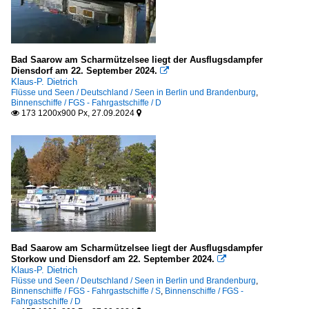
2012
Frankreich
2013
Seine und Nebenflüsse
2014
Bad Saarow am Scharmützelsee liegt der Ausflugsdampfer
2015
Diensdorf am 22. September 2024.

Großbritannien
Klaus-P. Dietrich
2016
Flüsse und Seen / Deutschland / Seen in Berlin und Brandenburg
,
Themse
Binnenschiffe / FGS - Fahrgastschiffe / D
2017
173 1200x900 Px, 27.09.2024


2018
Portugal
Rio Douro
2020
2021
Russland
2022
Newa
2023
Schweiz
2024
Bad Saarow am Scharmützelsee liegt der Ausflugsdampfer
2025
Storkow und Diensdorf am 22. September 2024.
Hallwilersee

Klaus-P. Dietrich
2026
Thunersee
Flüsse und Seen / Deutschland / Seen in Berlin und Brandenburg
,
Binnenschiffe / FGS - Fahrgastschiffe / S
,
Binnenschiffe / FGS -
Vierwaldstättersee
Fahrgastschiffe / D