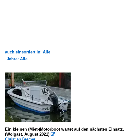
auch einsortiert in: Alle
Jahre: Alle
×
×
Alle Kategorien
Alle Jahre
Binnenschiffe
2000
Fähren in Deutschland
2005
andere Gewässer
2010
FGS - Fahrgastschiffe
2013
Ein kleinen (Miet-)Motorboot wartet auf den nächsten Einsatz.
D
2014
(Wolgast, August 2021)

Christian Bremer