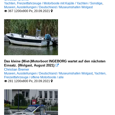
2015
Yachten, Freizeitfahrzeuge / Motorboote mit Kajüte / Yachten / Sonstige
,
Dampfschiffe
Museen, Ausstellungen / Deutschland / Museumshafen Wolgast
367 1200x900 Px, 20.09.2021


2020
Spezialschiffe
2021
Sonstige
Flüsse und Seen
Deutschland
Sonstige Flüsse
Das kleine (Miet-)Motorboot INGEBORG wartet auf den nächsten
Einsatz. (Wolgast, August 2021)

Christian Bremer
Segelschiffe
Museen, Ausstellungen / Deutschland / Museumshafen Wolgast
,
Yachten,
Freizeitfahrzeuge / offene Motorboote / alle
281 1200x800 Px, 20.09.2021


1-Master
Sportboote und Yachten
2-Master
W