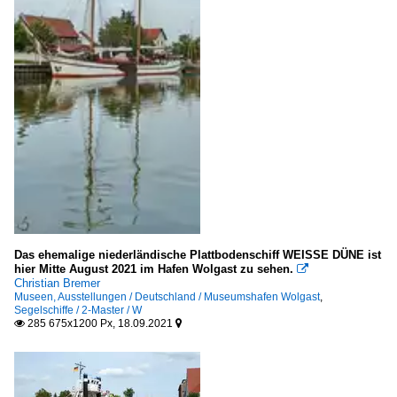
Das ehemalige niederländische Plattbodenschiff WEISSE DÜNE ist
hier Mitte August 2021 im Hafen Wolgast zu sehen.

Christian Bremer
Museen, Ausstellungen / Deutschland / Museumshafen Wolgast
,
Segelschiffe / 2-Master / W
285 675x1200 Px, 18.09.2021

