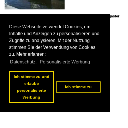
Der Kleine Schlepper "STEPPKE",am 06.April 2013,im Wolgaster
Museumshafen.

Mirko Schmidt
Diese Webseite verwendet Cookies, um
Museen, Ausstellungen / Deutschland / Museumshafen Wolgast
,
Inhalte und Anzeigen zu personalisieren und
Spezialschiffe / Schlepper / tugs / S
1016 1024x768 Px, 07.04.2013

Zugriffe zu analysieren. Mit der Nutzung
stimmen Sie der Verwendung von Cookies
zu. Mehr erfahren:
Datenschutz
,
Personalisierte Werbung
Ich stimme zu und
erlaube
Ich stimme zu
personalisierte
Werbung