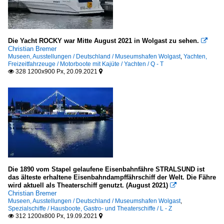
Spezialschiffe
Die Yacht ROCKY war Mitte August 2021 in Wolgast zu sehen.
Hausboote, Gastro- und Theaterschiffe

Christian Bremer
Museen, Ausstellungen / Deutschland / Museumshafen Wolgast
,
Yachten,
L - Z
Freizeitfahrzeuge / Motorboote mit Kajüte / Yachten / Q - T
328 1200x900 Px, 20.09.2021


Schlepper / tugs
S
Yachten, Freizeitfahrzeuge
Motorboote mit Kajüte / Yachten
L - P
Die 1890 vom Stapel gelaufene Eisenbahnfähre STRALSUND ist
Q - T
das älteste erhaltene Eisenbahndampffährschiff der Welt. Die Fähre
wird aktuell als Theaterschiff genutzt. (August 2021)

Sonstige
Christian Bremer
Museen, Ausstellungen / Deutschland / Museumshafen Wolgast
,
Spezialschiffe / Hausboote, Gastro- und Theaterschiffe / L - Z
offene Motorboote
312 1200x800 Px, 19.09.2021

