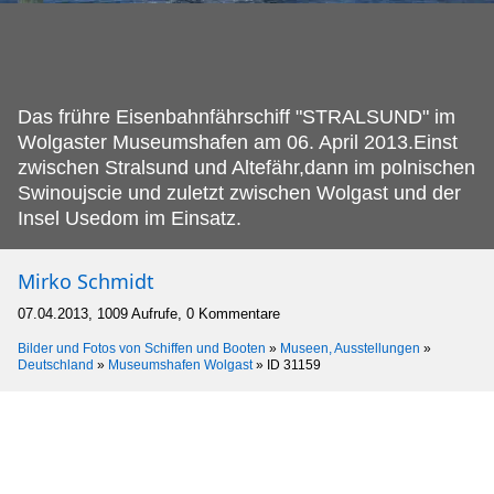
Das frühre Eisenbahnfährschiff "STRALSUND" im
Wolgaster Museumshafen am 06.
April 2013.Einst
zwischen Stralsund und Altefähr,dann im polnischen
Swinoujscie und zuletzt zwischen Wolgast und der
Insel Usedom im Einsatz.
Mirko Schmidt
07.04.2013, 1009 Aufrufe, 0 Kommentare
Bilder und Fotos von Schiffen und Booten
»
Museen, Ausstellungen
»
Deutschland
»
Museumshafen Wolgast
»
ID 31159